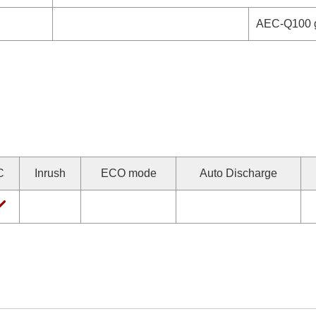
AEC-Q100 gr
C
Inrush
ECO mode
Auto Discharge