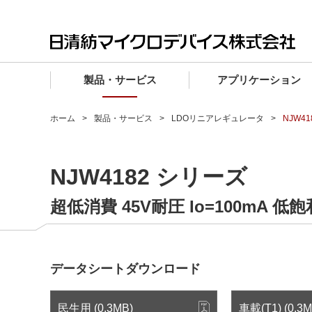
製品・サービス
アプリケーション
製品・サービス TOP
アプリケーション TOP
設計サポート TOP
品質・信頼性 TOP
購入 TOP
企業情報 TOP
ホーム
製品・サービス
LDOリニアレギュレータ
NJW4
電子デバイス製品
品質グレード (電子デバイス製品)
電子デバイス製品
品質方針・マネジメントシステム
電子デバイス製品
トップメッセージ
NJW4182 シリーズ
マイクロ波製品
車載機器向けIC
マイクロ波製品
電子デバイス製品
マイクロ波製品
企業理念
ファウンドリサービス
産業機器向けIC
マイクロ波製品
会社概要
超低消費 45V耐圧 Io=100mA 
設計フローから探す (電子デバイス)
民生機器向けIC
事業領域
マイクロ波
事業拠点・関連会社
データシートダウンロード
MUSESオフィシャルWebサイト
IR情報
民生用 (0.3MB)
車載(T1) (0.3M