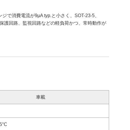
費電流が9μA typ.と小さく、SOT-23-5、
ク、保護回路、監視回路などの軽負荷かつ、常時動作が
車載
5°C