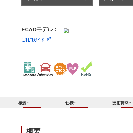
サステナビリティ
クロスリファレンス検索
コンプライアンス通報窓口
あなたの設計に合わせたサポートコンテンツ
早わかり日清紡マイクロデバイス
ECADモデル：
ご利用ガイド
概要
仕様
技術資料
概要