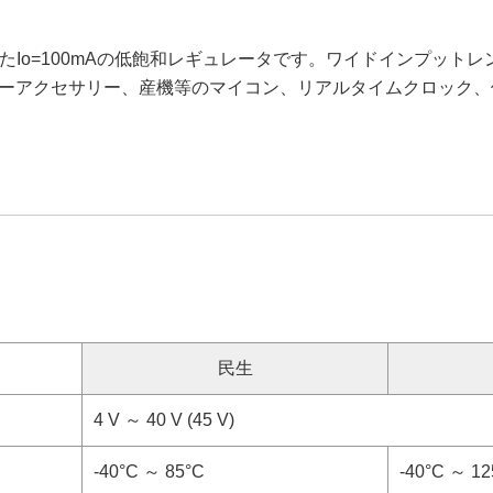
o=100mAの低飽和レギュレータです。ワイドインプットレンジで消
のため、カーアクセサリー、産機等のマイコン、リアルタイムクロッ
民生
4 V ～ 40 V (45 V)
-40°C ～ 85°C
-40°C ～ 12