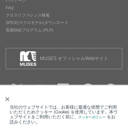
パッケージ
FAQ
クロスリファレンス検索
SPICE(マクロモデル)ダウンロード
長期供給プログラム (PLP)
MUSES オフィシャルWebサイト
×
当社のウェブサイトでは、お客様に最適な状態でご利用
個人情報保護について
ウェブサイト利用規約
いただくためクッキー (Cookie) を使用しています。本ウ
ェブサイトをご利用いただく前に、
をお
クッキーポリシー
クッキーポリシー
サイトマップ
読みください。