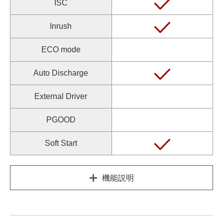
ISC
Inrush
ECO mode
Auto Discharge
External Driver
PGOOD
Soft Start
機能説明