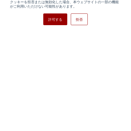
クッキーを拒否または無効化した場合、本ウェブサイトの一部の機能
日清紡ホールディングス
がご利用いただけない可能性があります。
許可する
拒否
Copyright ⓒ Nisshinbo Micro Devices Inc. All Rights Reserved.