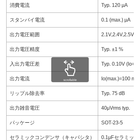
消費電流
Typ. 120 µA
スタンバイ電流
0.1 (max.) µA
出力電圧範囲
2.1V,2.4V,2.5V,2.
出力電圧精度
Typ. ±1 %
入出力電圧差
Typ. 0.10V (Io=
出力電流
Io(max.)=100 mA
scrollable
リップル除去率
Typ. 75 dB
出力雑音電圧
40μVrms typ.
パッケージ
SOT-23-5
セラミックコンデンサ（キャパシタ）
0.1μFセラミック