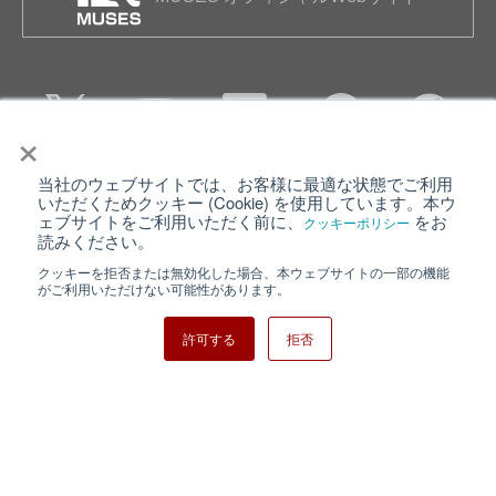
×
当社のウェブサイトでは、お客様に最適な状態でご利用
個人情報保護について
ウェブサイト利用規約
いただくためクッキー (Cookie) を使用しています。本ウ
ェブサイトをご利用いただく前に、
をお
クッキーポリシー
クッキーポリシー
サイトマップ
読みください。
クッキーを拒否または無効化した場合、本ウェブサイトの一部の機能
日清紡ホールディングス
がご利用いただけない可能性があります。
許可する
拒否
Copyright ⓒ Nisshinbo Micro Devices Inc. All Rights Reserved.