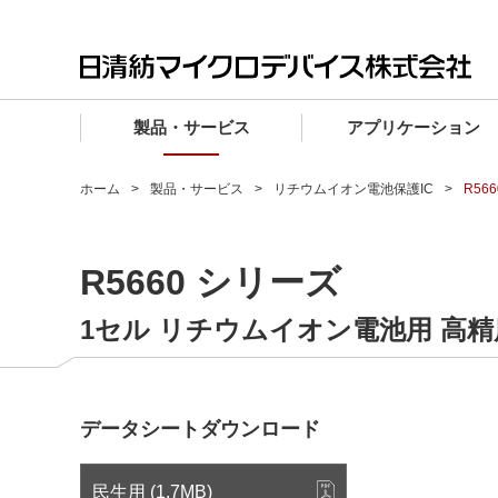
製品・サービス
アプリケーション
製品・サービス TOP
アプリケーション TOP
設計サポート TOP
品質・信頼性 TOP
購入 TOP
企業情報 TOP
ホーム
製品・サービス
リチウムイオン電池保護IC
R56
電子デバイス製品
品質グレード (電子デバイス製品)
電子デバイス製品
品質方針・マネジメントシステム
電子デバイス製品
トップメッセージ
R5660 シリーズ
マイクロ波製品
車載機器向けIC
マイクロ波製品
電子デバイス製品
マイクロ波製品
企業理念
ファウンドリサービス
産業機器向けIC
マイクロ波製品
会社概要
1セル リチウムイオン電池用 高精
設計フローから探す (電子デバイス)
民生機器向けIC
事業領域
マイクロ波
事業拠点・関連会社
データシートダウンロード
MUSESオフィシャルWebサイト
IR情報
民生用 (1.7MB)