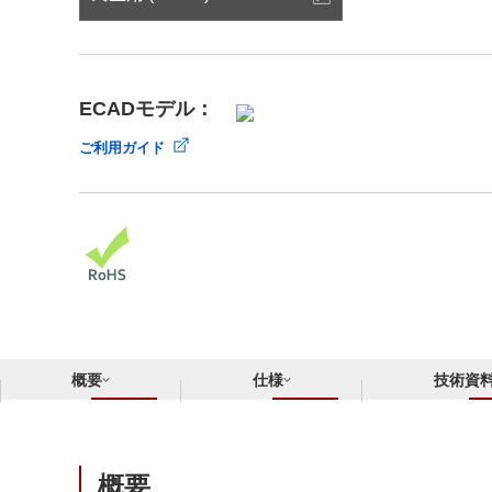
サステナビリティ
クロスリファレンス検索
コンプライアンス通報窓口
あなたの設計に合わせたサポートコンテンツ
早わかり日清紡マイクロデバイス
ECADモデル：
ご利用ガイド
概要
仕様
技術資
概要