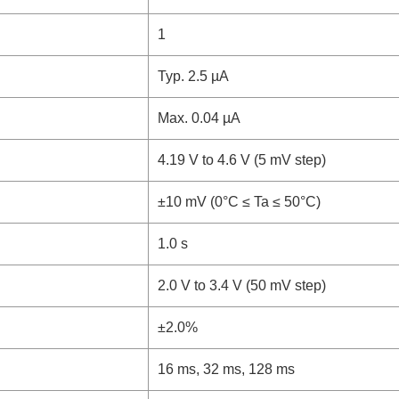
1
Typ. 2.5 µA
Max. 0.04 µA
4.19 V to 4.6 V (5 mV step)
±10 mV (0°C ≤ Ta ≤ 50°C)
1.0 s
2.0 V to 3.4 V (50 mV step)
±2.0%
16 ms, 32 ms, 128 ms