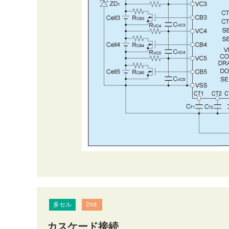
多セル
2nd.
カスケード接続