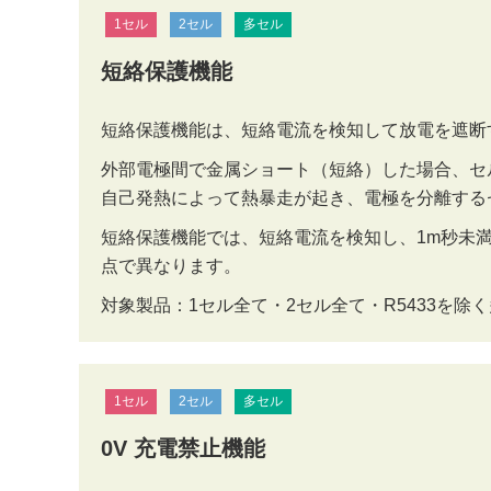
サステナビリティ
クロスリファレンス検索
1セル
2セル
多セル
コンプライアンス通報窓口
短絡保護機能
あなたの設計に合わせたサポートコンテンツ
早わかり日清紡マイクロデバイス
短絡保護機能は、短絡電流を検知して放電を遮断
外部電極間で金属ショート（短絡）した場合、セ
自己発熱によって熱暴走が起き、電極を分離する
短絡保護機能では、短絡電流を検知し、1m秒未
点で異なります。
対象製品：1セル全て・2セル全て・R5433を除
1セル
2セル
多セル
0V 充電禁止機能