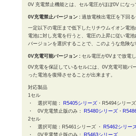
0V 充電禁止機能とは、セル電圧がほぼ0V に
0V充電禁止バージョン :
過放電検出電圧を下回る
一定以下の電圧まで低下したリチウムイオン電池
電池に対し充電を行うと、電圧の上昇に従い電池
バージョンを選択することで、このような危険な
0V充電可能バージョン :
セル電圧が0Vまで放電
0V充電を保証しているセルには、0V充電可能
った電池を復帰させることが出来ます。
対応製品
1セル
・ 選択可能：
R5405シリーズ
・R5494シリーズ
・ 0V充電禁止版のみ：
R5480シリーズ
・
R54
2セル
・ 選択可能：R5461シリーズ ・
R5462シリー
・ 0V充電禁止版のみ：
R5463シリーズ