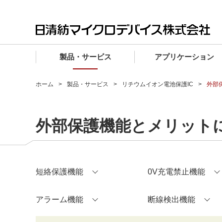
製品・サービス
アプリケーション
製品・サービス TOP
アプリケーション TOP
設計サポート TOP
品質・信頼性 TOP
購入 TOP
企業情報 TOP
ホーム
製品・サービス
リチウムイオン電池保護IC
外部
電子デバイス製品
品質グレード (電子デバイス製品)
電子デバイス製品
品質方針・マネジメントシステム
電子デバイス製品
トップメッセージ
外部保護機能とメリット
マイクロ波製品
車載機器向けIC
マイクロ波製品
電子デバイス製品
マイクロ波製品
企業理念
ファウンドリサービス
産業機器向けIC
マイクロ波製品
会社概要
設計フローから探す (電子デバイス)
民生機器向けIC
事業領域
短絡保護機能
0V充電禁止機能
マイクロ波
事業拠点・関連会社
MUSESオフィシャルWebサイト
アラーム機能
断線検出機能
IR情報