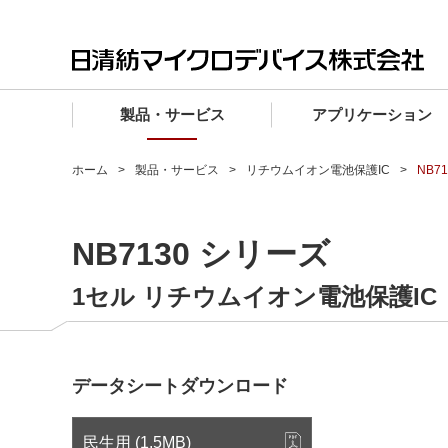
製品・サービス
アプリケーション
製品・サービス TOP
アプリケーション TOP
設計サポート TOP
品質・信頼性 TOP
購入 TOP
企業情報 TOP
ホーム
製品・サービス
リチウムイオン電池保護IC
NB7
電子デバイス製品
品質グレード (電子デバイス製品)
電子デバイス製品
品質方針・マネジメントシステム
電子デバイス製品
トップメッセージ
NB7130 シリーズ
マイクロ波製品
車載機器向けIC
マイクロ波製品
電子デバイス製品
マイクロ波製品
企業理念
ファウンドリサービス
産業機器向けIC
マイクロ波製品
会社概要
1セル リチウムイオン電池保護IC
設計フローから探す (電子デバイス)
民生機器向けIC
事業領域
マイクロ波
事業拠点・関連会社
データシートダウンロード
MUSESオフィシャルWebサイト
IR情報
民生用 (1.5MB)