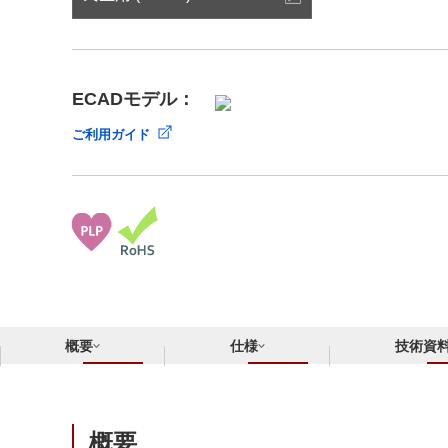
サステナビリティ
クロスリファレンス検索
コンプライアンス通報窓口
あなたの設計に合わせたサポートコンテンツ
早わかり日清紡マイクロデバイス
ECADモデル：
ご利用ガイド
概要
仕様
技術資
概要