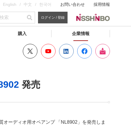
English
中文
한국어
お問い合わせ
採用情報
ログイン / 登録
購入
企業情報
8902
発売
オーディオ用オペアンプ 「NL8902」を発売しま