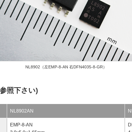
NL8902（左EMP-8-AN 右DFN4035-8-GR）
参照下さい)
NL8902AN
N
EMP-8-AN
D