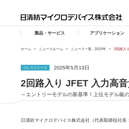
製品・サービス
アプリケーション
製品・サービス TOP
アプリケーション TOP
設計サポート TOP
品質・信頼性 TOP
購入 TOP
企業情報 TOP
ホーム
ニュースルーム
ニュース一覧 - 2025年
2回路⼊り
電子デバイス製品
品質グレード (電子デバイス製品)
電子デバイス製品
品質方針・マネジメントシステム
電子デバイス製品
トップメッセージ
2025年5月13日
プレスリリース
マイクロ波製品
車載機器向けIC
マイクロ波製品
電子デバイス製品
マイクロ波製品
企業理念
2回路⼊り JFET ⼊⼒
ファウンドリサービス
産業機器向けIC
マイクロ波製品
会社概要
設計フローから探す (電子デバイス)
～エントリーモデルの新基準！上位モデル級
民生機器向けIC
事業領域
マイクロ波
事業拠点・関連会社
MUSESオフィシャルWebサイト
IR情報
日清紡マイクロデバイス株式会社（代表取締役社長：吉