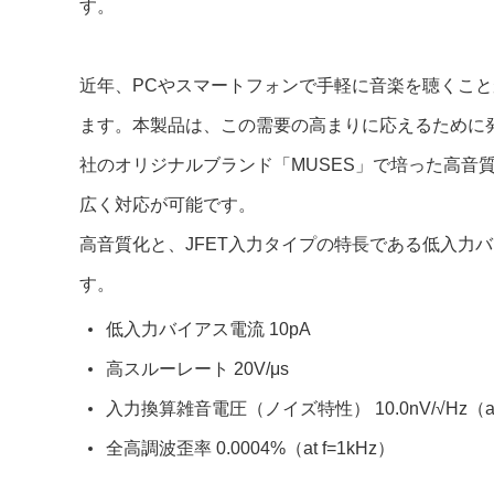
サステナビリティ
す。
クロスリファレンス検索
コンプライアンス通報窓口
あなたの設計に合わせたサポートコンテンツ
近年、PCやスマートフォンで手軽に音楽を聴くこ
早わかり日清紡マイクロデバイス
ます。本製品は、この需要の高まりに応えるために
社のオリジナルブランド「MUSES」で培った高
広く対応が可能です。
高音質化と、JFET入力タイプの特長である低入
す。
低入力バイアス電流 10pA
高スルーレート 20V/μs
入力換算雑音電圧（ノイズ特性） 10.0nV/√Hz（at 
全高調波歪率 0.0004%（at f=1kHz）