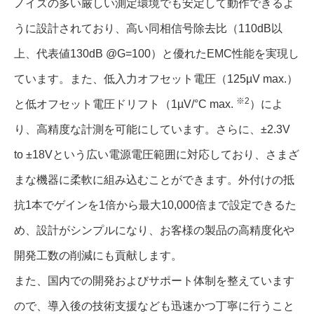
ノイズの多い厳しい測定環境でも安定して動作できるよ
うに設計されており、高い同相信号除去比（110dB以
上、代表値130dB @G=100）と優れたEMC性能を実現し
ています。また、低入力オフセット電圧（125µV max.）
※2
と低オフセット電圧ドリフト（1µV/°C max.
）によ
り、高精度な計測を可能にしています。さらに、±2.3V
to ±18Vという広い電源電圧範囲に対応しており、さまざ
まな機器に柔軟に組み込むことができます。外付けの抵
抗1本でゲインを1倍から最大10,000倍まで設定できるた
め、設計がシンプルになり、お客様の製品の高精度化や
開発工数の削減にも貢献します。
また、国内での開発およびサポート体制を整えています
ので、導入後の技術支援なども迅速かつ丁寧に行うこと