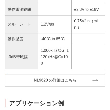
動作電源範囲
±2.3V to ±18V
0.75V/µs（mi
スルーレート
1.2V/µs
n.）
動作温度
-40°C to 85°C
1,000kHz@G=1
-3dB帯域幅
120kHz@G=10
0
NL9620 の詳細はこちら
アプリケーション例