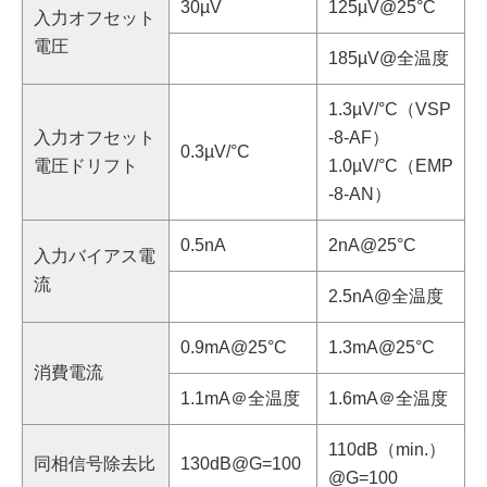
30µV
125µV@25°C
入力オフセット
電圧
185µV@全温度
1.3µV/°C（VSP
入力オフセット
-8-AF）
0.3µV/°C
電圧ドリフト
1.0µV/°C（EMP
-8-AN）
0.5nA
2nA@25°C
入力バイアス電
流
2.5nA@全温度
0.9mA@25°C
1.3mA@25°C
消費電流
1.1mA＠全温度
1.6mA＠全温度
110dB（min.）
同相信号除去比
130dB@G=100
@G=100