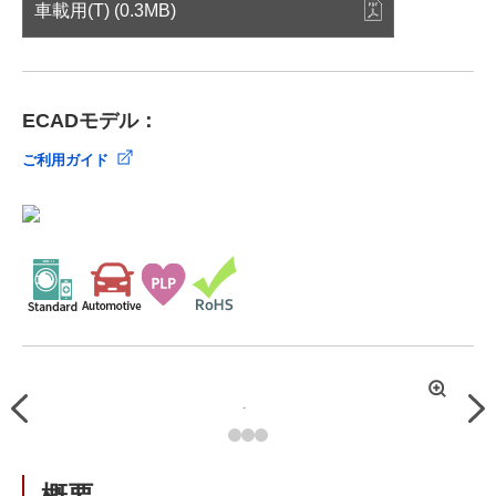
車載用(T) (0.3MB)
ECADモデル：
ご利用ガイド
拡
Previous
Nex
大
概要