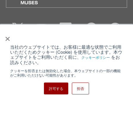
×
当社のウェブサイトでは、お客様に最適な状態でご利用
個人情報保護について
ウェブサイト利用規約
いただくためクッキー (Cookie) を使用しています。本ウ
ェブサイトをご利用いただく前に、
をお
クッキーポリシー
クッキーポリシー
サイトマップ
読みください。
クッキーを拒否または無効化した場合、本ウェブサイトの一部の機能
日清紡ホールディングス
がご利用いただけない可能性があります。
許可する
拒否
Copyright ⓒ Nisshinbo Micro Devices Inc. All Rights Reserved.