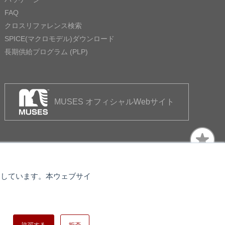
FAQ
クロスリファレンス検索
SPICE(マクロモデル)ダウンロード
長期供給プログラム (PLP)
MUSES オフィシャルWebサイト
使用しています。本ウェブサイ
トマップ
日清紡ホールディングス
許可する
拒否