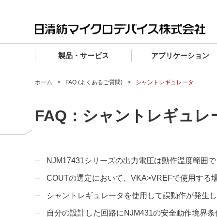
製品・サービス
アプリケーション
製品・サービス TOP
アプリケーション TOP
設計サポート TOP
品質・信頼性 TOP
購入 TOP
企業情報 TOP
ホーム
FAQ (よくあるご質問)
シャントレギュレータ
電子デバイス製品
品質グレード (電子デバイス製品)
電子デバイス製品
品質方針・マネジメントシステム
電子デバイス製品
トップメッセージ
FAQ：シャントレギュレ
マイクロ波製品
車載機器向けIC
マイクロ波製品
電子デバイス製品
マイクロ波製品
企業理念
ファウンドリサービス
産業機器向けIC
マイクロ波製品
会社概要
設計フローから探す (電子デバイス)
民生機器向けIC
事業領域
NJM17431シリーズの出力電圧は動作温度範囲
COUTの選定において、VKA>VREFで使用
マイクロ波
事業拠点・関連会社
MUSESオフィシャルWebサイト
シャントレギュレータを使用して誤動作が発生し
IR情報
自分の設計した回路にNJM431の安全動作境界