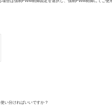
る場合は強制PWM制御固定を選択し、強制PWM制御にてご使
に使い分ければいいですか？