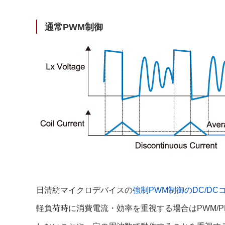
サステナビリティ
クロスリファレンス検索
コンプライアンス通報窓口
通常PWM制御
あなたの設計に合わせたサポートコンテンツ
早わかり日清紡マイクロデバイス
日清紡マイクロデバイスの
強制PWM制御のDC/DC
軽負荷時に消費電流・効率を重視する場合はPWM/