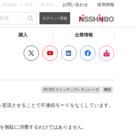
English
中文
한국어
お問い合わせ
採用情報
ログイン / 登録
購入
企業情報
DC/DCスイッチングレギュレータ
機能
を逆流させることで不連続モードをなくしています。
流を無駄に消費するわけではありません。