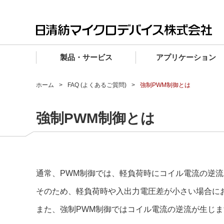
製品・サービス
アプリケーション
製品・サービス TOP
アプリケーション TOP
設計サポート TOP
品質・信頼性 TOP
購入 TOP
企業情報 TOP
ホーム
FAQ (よくあるご質問)
強制PWM制御とは
電子デバイス製品
品質グレード (電子デバイス製品)
電子デバイス製品
品質方針・マネジメントシステム
電子デバイス製品
トップメッセージ
強制PWM制御とは
マイクロ波製品
車載機器向けIC
マイクロ波製品
電子デバイス製品
マイクロ波製品
企業理念
ファウンドリサービス
産業機器向けIC
マイクロ波製品
会社概要
設計フローから探す (電子デバイス)
民生機器向けIC
事業領域
通常、PWM制御では、軽負荷時にコイル電流の逆
マイクロ波
事業拠点・関連会社
そのため、軽負荷時や入出力電圧差が小さい場合に
MUSESオフィシャルWebサイト
IR情報
また、強制PWM制御ではコイル電流の逆流が生じ