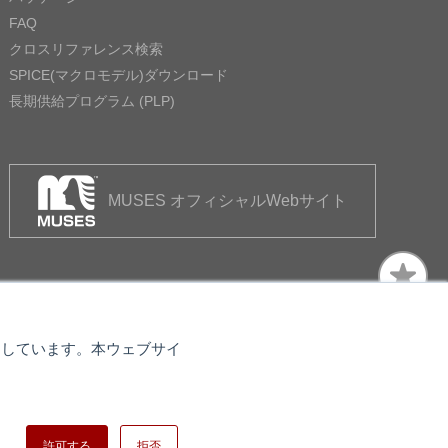
FAQ
クロスリファレンス検索
SPICE(マクロモデル)ダウンロード
長期供給プログラム (PLP)
MUSES オフィシャルWebサイト
使用しています。本ウェブサイ
トマップ
日清紡ホールディングス
許可する
拒否