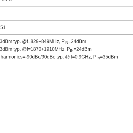
-51
73dBm typ. @f=829+849MHz, P
=24dBm
IN
73dBm typ. @f=1870+1910MHz, P
=24dBm
IN
 harmonics=-90dBc/90dBc typ. @ f=0.9GHz, P
=35dBm
IN