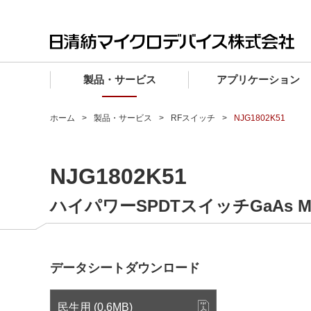
製品・サービス
アプリケーション
製品・サービス TOP
アプリケーション TOP
設計サポート TOP
品質・信頼性 TOP
購入 TOP
企業情報 TOP
ホーム
製品・サービス
RFスイッチ
NJG1802K51
電子デバイス製品
品質グレード (電子デバイス製品)
電子デバイス製品
品質方針・マネジメントシステム
電子デバイス製品
トップメッセージ
NJG1802K51
マイクロ波製品
車載機器向けIC
マイクロ波製品
電子デバイス製品
マイクロ波製品
企業理念
ファウンドリサービス
産業機器向けIC
マイクロ波製品
会社概要
ハイパワーSPDTスイッチGaAs M
設計フローから探す (電子デバイス)
民生機器向けIC
事業領域
マイクロ波
事業拠点・関連会社
データシートダウンロード
MUSESオフィシャルWebサイト
IR情報
民生用 (0.6MB)