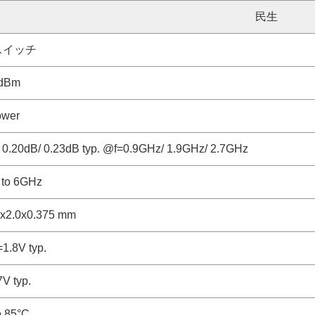
民生
スイッチ
6dBm
ower
 0.20dB/ 0.23dB typ. @f=0.9GHz/ 1.9GHz/ 2.7GHz
 to 6GHz
0x2.0x0.375 mm
=1.8V typ.
7V typ.
o 85°C