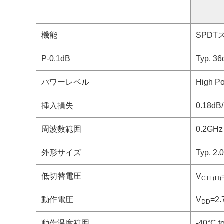
機能
SPDT
P-0.1dB
Typ. 3
パワーレベル
High P
挿入損失
0.18dB/
周波数範囲
0.2GHz
外形サイズ
Typ. 2.
低切替電圧
V
CTL(H)
動作電圧
V
=2.
DD
動作温度範囲
-40°C t