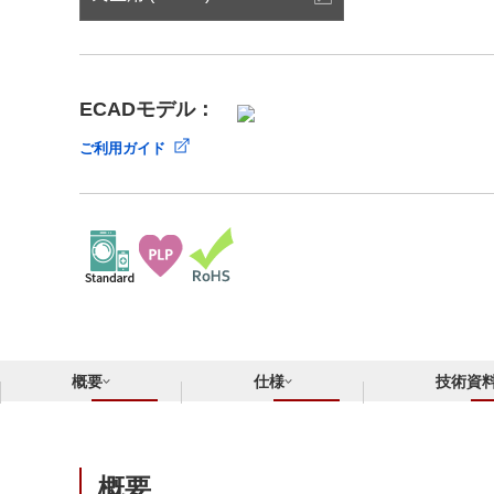
サステナビリティ
クロスリファレンス検索
コンプライアンス通報窓口
あなたの設計に合わせたサポートコンテンツ
早わかり日清紡マイクロデバイス
ECADモデル：
ご利用ガイド
概要
仕様
技術資
概要