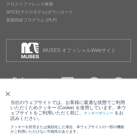
クロスリファレンス検索
SPICE(マクロモデル)ダウンロード
長期供給プログラム (PLP)
MUSES オフィシャルWebサイト
×
当社のウェブサイトでは、お客様に最適な状態でご利用
個人情報保護について
ウェブサイト利用規約
いただくためクッキー (Cookie) を使用しています。本ウ
ェブサイトをご利用いただく前に、
をお
クッキーポリシー
クッキーポリシー
サイトマップ
読みください。
クッキーを拒否または無効化した場合、本ウェブサイトの一部の機能
日清紡ホールディングス
がご利用いただけない可能性があります。