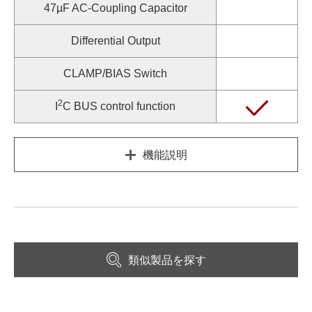
47µF AC-Coupling Capacitor
Differential Output
CLAMP/BIAS Switch
2
I
C BUS control function
機能説明
類似製品を探す