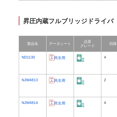
昇圧内蔵フルブリッジドライバ
品質
製品名
データシート
回路
グレード
ND1130
4
民生用
NJW4813
2
民生用
NJW4814
4
民生用