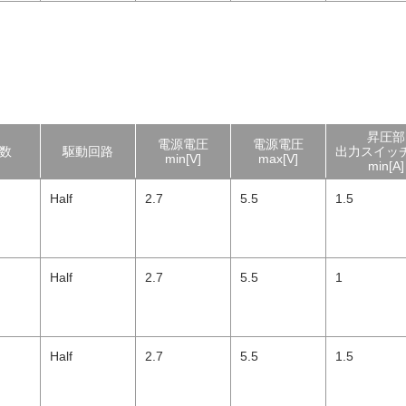
昇圧部
電源電圧
電源電圧
数
駆動回路
出力スイッ
min[V]
max[V]
min[A]
Half
2.7
5.5
1.5
Half
2.7
5.5
1
Half
2.7
5.5
1.5