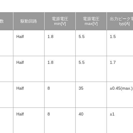
電源電圧
電源電圧
出力ピーク
数
駆動回路
min[V]
max[V]
typ[A]
Half
1.8
5.5
1.5
Half
1.8
5.5
1.7
Half
8
35
±0.45(max.)
Half
8
40
±1