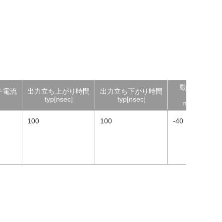
動作温度
チ電流
出力立ち上がり時間
出力立ち下がり時間
範囲
typ[nsec]
typ[nsec]
min[°C]
100
100
-40