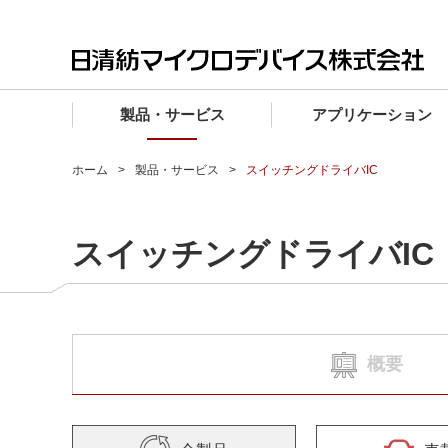
製品・サービス
アプリケーション
製品・サービス TOP
アプリケーション TOP
設計サポート TOP
品質・信頼性 TOP
購入 TOP
企業情報 TOP
ホーム
製品・サービス
スイッチングドライバIC
電子デバイス製品
品質グレード (電子デバイス製品)
電子デバイス製品
品質方針・マネジメントシステム
電子デバイス製品
トップメッセージ
スイッチングドライバIC
マイクロ波製品
車載機器向けIC
マイクロ波製品
電子デバイス製品
マイクロ波製品
企業理念
ファウンドリサービス
産業機器向けIC
マイクロ波製品
会社概要
設計フローから探す (電子デバイス)
民生機器向けIC
事業領域
概要
マイクロ波
事業拠点・関連会社
MUSESオフィシャルWebサイト
IR情報