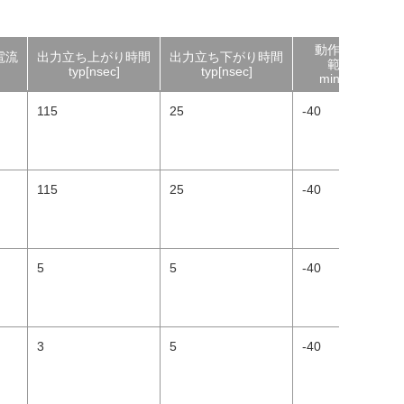
動作温度
電流
出力立ち上がり時間
出力立ち下がり時間
範囲
typ[nsec]
typ[nsec]
min[°C]
115
25
-40
+
115
25
-40
+
5
5
-40
+
3
5
-40
+