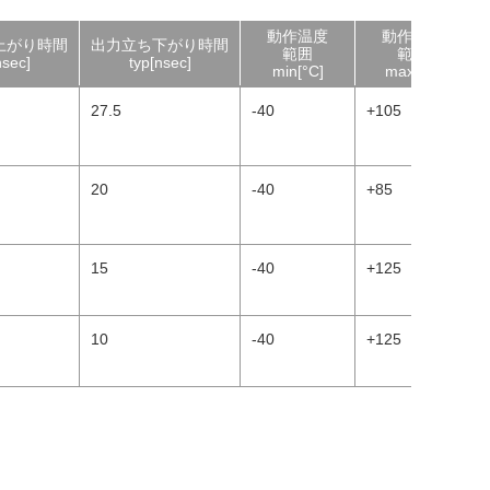
動作温度
動作温度
上がり時間
出力立ち下がり時間
範囲
範囲
nsec]
typ[nsec]
min[°C]
max[°C]
27.5
-40
+105
+
20
-40
+85
+
15
-40
+125
+
10
-40
+125
+