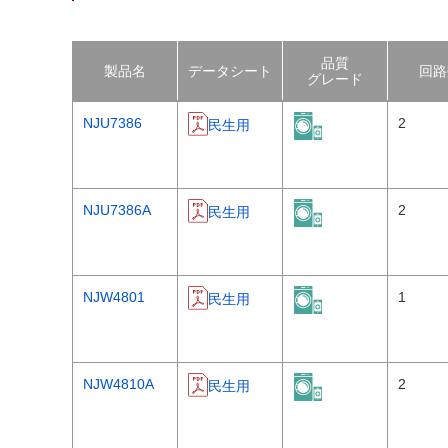
品質
製品名
データシート
回路
グレード
NJU7386
2
民生用
NJU7386A
2
民生用
NJW4801
1
民生用
NJW4810A
2
民生用