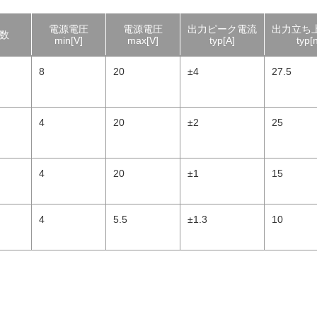
電源電圧
電源電圧
出力ピーク電流
出力立ち
数
min[V]
max[V]
typ[A]
typ[
8
20
±4
27.5
4
20
±2
25
4
20
±1
15
4
5.5
±1.3
10