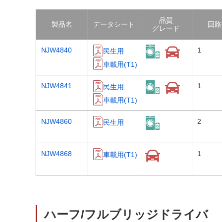
品質
製品名
データシート
回路
グレード
NJW4840
1
民生用
車載用(T1)
NJW4841
1
民生用
車載用(T1)
NJW4860
2
民生用
NJW4868
1
車載用(T1)
ハーフ/フルブリッジドライバ