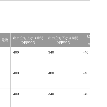
動作温度
出力立ち上がり時間
出力立ち下がり時間
チ電流
範囲
typ[nsec]
typ[nsec]
min[°C]
400
340
-40
400
400
-40
400
340
-40