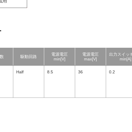
載用
ー
電源電圧
電源電圧
出力スイッ
数
駆動回路
min[V]
max[V]
min[A]
Half
8.5
36
0.2