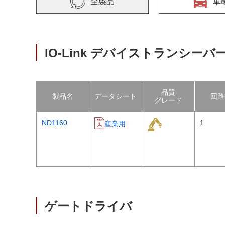
サステナビリティ
全製品
車
クロスリファレンス検索
コンプライアンス通報窓口
あなたの設計に合わせたサポートコンテンツ
早わかり日清紡マイクロデバイス
IO-Link デバイストランシーバ
品質
製品名
データシート
回路
グレード
ND1160
1
産業用
ゲートドライバ