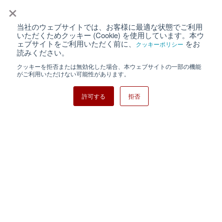
×
当社のウェブサイトでは、お客様に最適な状態でご利用
個人情報保護について
ウェブサイト利用規約
いただくためクッキー (Cookie) を使用しています。本ウ
ェブサイトをご利用いただく前に、
をお
クッキーポリシー
クッキーポリシー
サイトマップ
読みください。
クッキーを拒否または無効化した場合、本ウェブサイトの一部の機能
日清紡ホールディングス
がご利用いただけない可能性があります。
許可する
拒否
Copyright ⓒ Nisshinbo Micro Devices Inc. All Rights Reserved.