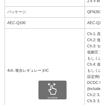
2.4 V to 5.
パッケージ
QFN2634-
AEC-Q100
AEC-Q100
Ch.1: 
Ch.2: 
Ch.3:
低耐圧 1
もしくは 低耐
Ch.4: 低耐
4ch. 複合レギュレータIC
もしくは低
設定例) Ta
DCDC Ch.1
(Included s
Ch.2: 3.3 
scrollable
Ch.3: 3.3 