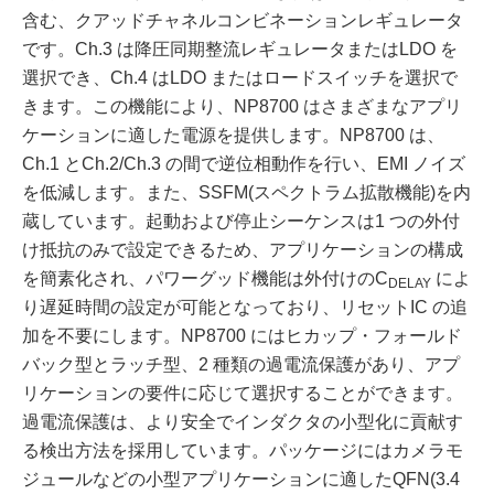
含む、クアッドチャネルコンビネーションレギュレータ
です。Ch.3 は降圧同期整流レギュレータまたはLDO を
選択でき、Ch.4 はLDO またはロードスイッチを選択で
きます。この機能により、NP8700 はさまざまなアプリ
ケーションに適した電源を提供します。NP8700 は、
Ch.1 とCh.2/Ch.3 の間で逆位相動作を行い、EMI ノイズ
を低減します。また、SSFM(スペクトラム拡散機能)を内
蔵しています。起動および停止シーケンスは1 つの外付
け抵抗のみで設定できるため、アプリケーションの構成
を簡素化され、パワーグッド機能は外付けのC
によ
DELAY
り遅延時間の設定が可能となっており、リセットIC の追
加を不要にします。NP8700 にはヒカップ・フォールド
バック型とラッチ型、2 種類の過電流保護があり、アプ
リケーションの要件に応じて選択することができます。
過電流保護は、より安全でインダクタの小型化に貢献す
る検出方法を採用しています。パッケージにはカメラモ
ジュールなどの小型アプリケーションに適したQFN(3.4