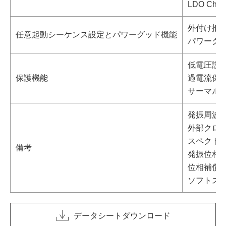
LDO Ch.4: 
外付け抵抗
任意起動シーケンス設定とパワーグッド機能
パワーグッ
低電圧誤動
保護機能
過電流保護
サーマル
発振周波数 F
外部クロ
スペクトラ
備考
発振位相を180
位相補償
ソフトス
データシートダウンロード