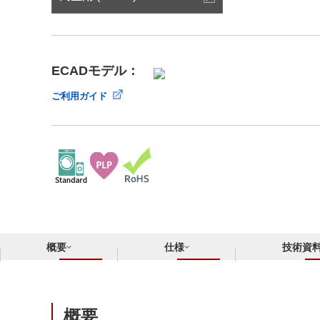
サステナビリティ
クロスリファレンス検索
コンプライアンス通報窓口
あなたの設計に合わせたサポートコンテンツ
早わかり日清紡マイクロデバイス
ECADモデル：
ご利用ガイド
概要
仕様
技術資
概要