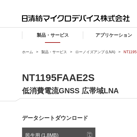
製品・サービス
アプリケーション
製品・サービス TOP
アプリケーション TOP
設計サポート TOP
品質・信頼性 TOP
購入 TOP
企業情報 TOP
ホーム
製品・サービス
ローノイズアンプ (LNA)
NT1195
電子デバイス製品
品質グレード (電子デバイス製品)
電子デバイス製品
品質方針・マネジメントシステム
電子デバイス製品
トップメッセージ
NT1195FAAE2S
マイクロ波製品
車載機器向けIC
マイクロ波製品
電子デバイス製品
マイクロ波製品
企業理念
ファウンドリサービス
産業機器向けIC
マイクロ波製品
会社概要
低消費電流GNSS 広帯域LNA
設計フローから探す (電子デバイス)
民生機器向けIC
事業領域
マイクロ波
事業拠点・関連会社
データシートダウンロード
MUSESオフィシャルWebサイト
IR情報
民生用 (1.8MB)