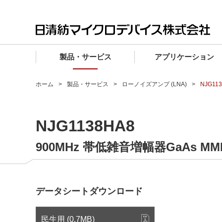
製品・サービス
アプリケーション
製品・サービス TOP
アプリケーション TOP
設計サポート TOP
品質・信頼性 TOP
購入 TOP
企業情報 TOP
ホーム
製品・サービス
ローノイズアンプ (LNA)
NJG11
電子デバイス製品
品質グレード (電子デバイス製品)
電子デバイス製品
品質方針・マネジメントシステム
電子デバイス製品
トップメッセージ
NJG1138HA8
マイクロ波製品
車載機器向けIC
マイクロ波製品
電子デバイス製品
マイクロ波製品
企業理念
ファウンドリサービス
産業機器向けIC
マイクロ波製品
会社概要
900MHz 帯低雑音増幅器GaAs MM
設計フローから探す (電子デバイス)
民生機器向けIC
事業領域
マイクロ波
事業拠点・関連会社
データシートダウンロード
MUSESオフィシャルWebサイト
IR情報
民生用 (0.7MB)