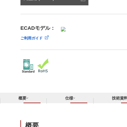
サステナビリティ
クロスリファレンス検索
コンプライアンス通報窓口
あなたの設計に合わせたサポートコンテンツ
早わかり日清紡マイクロデバイス
ECADモデル：
ご利用ガイド
概要
仕様
技術資
概要