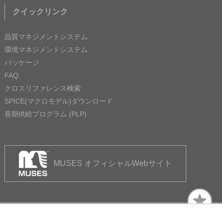
クイックリンク
品質マネジメントシステム
環境マネジメントシステム
パッケージ
FAQ
クロスリファレンス検索
SPICE(マクロモデル)ダウンロード
長期供給プログラム (PLP)
MUSES オフィシャルWebサイト