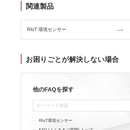
サステナビリティ
クロスリファレンス検索
関連製品
コンプライアンス通報窓口
あなたの設計に合わせたサポートコンテンツ
早わかり日清紡マイクロデバイス
RIoT 環境センサー
お困りごとが解決しない場合
他のFAQを探す
RIoT環境センサー
FAQ (よくあるご質問) トップ