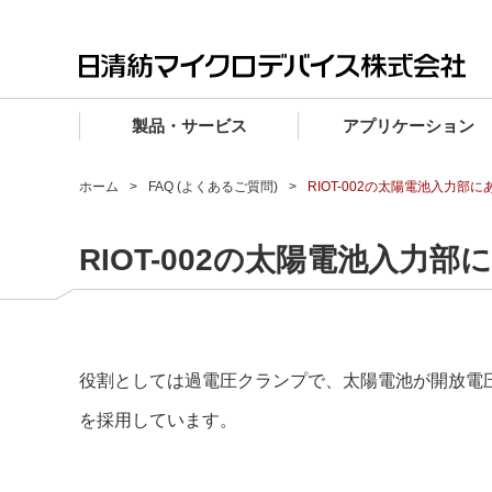
製品・サービス
アプリケーション
製品・サービス TOP
アプリケーション TOP
設計サポート TOP
品質・信頼性 TOP
購入 TOP
企業情報 TOP
ホーム
FAQ (よくあるご質問)
RIOT-002の太陽電池入力
電子デバイス製品
品質グレード (電子デバイス製品)
電子デバイス製品
品質方針・マネジメントシステム
電子デバイス製品
トップメッセージ
RIOT-002の太陽電池入力
マイクロ波製品
車載機器向けIC
マイクロ波製品
電子デバイス製品
マイクロ波製品
企業理念
ファウンドリサービス
産業機器向けIC
マイクロ波製品
会社概要
設計フローから探す (電子デバイス)
民生機器向けIC
事業領域
役割としては過電圧クランプで、太陽電池が開放電圧
マイクロ波
事業拠点・関連会社
を採用しています。
MUSESオフィシャルWebサイト
IR情報