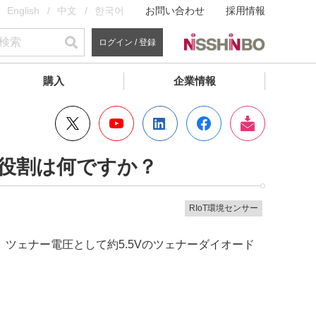
English
中文
한국어
お問い合わせ
採用情報
ログイン / 登録
購入
企業情報
の役割は何ですか？
RIoT環境センサー
ツェナー電圧として約5.5Vのツェナーダイオード