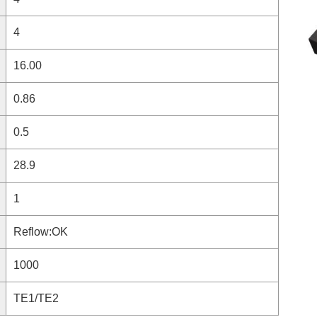
4
16.00
0.86
0.5
28.9
1
Reflow:OK
1000
TE1/TE2