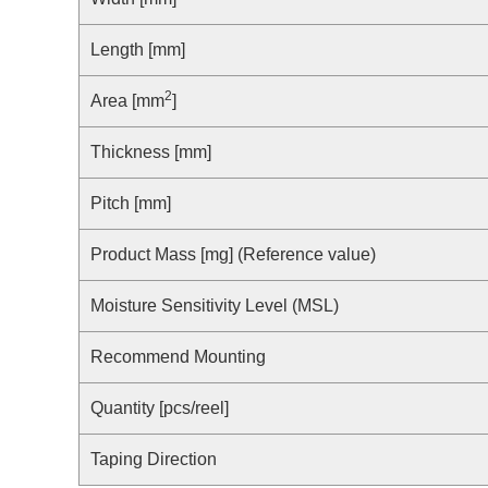
合规举报中心
寻找交叉参考产品
了解⽇清纺微电⼦株式会社
Length [mm]
2
Area [mm
]
Thickness [mm]
Pitch [mm]
Product Mass [mg] (Reference value)
Moisture Sensitivity Level (MSL)
Recommend Mounting
Quantity [pcs/reel]
Taping Direction