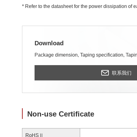
* Refer to the datasheet for the power dissipation of 
Download
Package dimension, Taping specification, Taping
联系我们
Non-use Certificate
RoHSⅡ