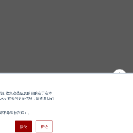
您。我们收集这些信息的目的在于在本
kie 有关的更多信息，请查看我们
（即不希望被跟踪）。
站地图
Nisshinbo Holdings Inc.
接受
拒绝