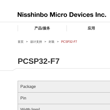
产品/服务
应用
产品/服务 TOP
应用 TOP
设计支持 TOP
质量和可靠性 TOP
购买/样品 TOP
企业情报 TOP
首页
设计支持
封装
PCSP32-F7
电子器件
质量等级 (电子器件)
电子器件
质量方针和质量管理体系
电子器件
社长致词
PCSP32-F7
微波产品
车载用IC
微波产品
电子器件
微波产品
企业理念
晶圆代工服务
工业设备用IC
微波产品
公司简介
寻找交叉参考产品
消费设备用IC
业务领域
Package
微波产品
业务地点
MUSES Official Website
Pin
CSR活动 (日本)
Width [mm]