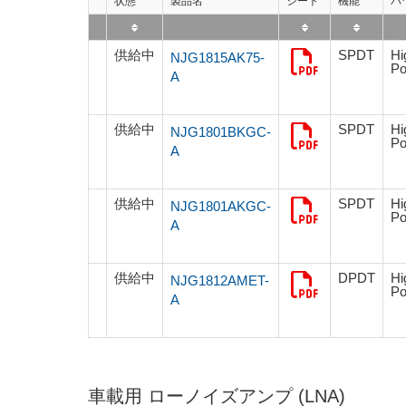
サステナビリティ
状態
製品名
シート
機能
パ
クロスリファレンス検索
コンプライアンス通報窓口
供給中
SPDT
Hi
NJG1815AK75-
あなたの設計に合わせたサポートコンテンツ
Po
早わかり日清紡マイクロデバイス
A
供給中
SPDT
Hi
NJG1801BKGC-
Po
A
供給中
SPDT
Hi
NJG1801AKGC-
Po
A
供給中
DPDT
Hi
NJG1812AMET-
Po
A
車載用 ローノイズアンプ (LNA)