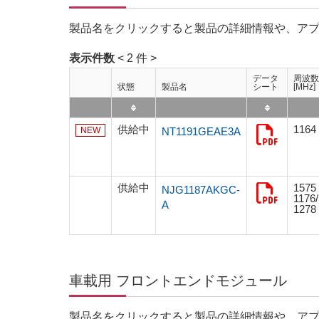
製品名をクリックすると製品の詳細情報や、ア
表示件数
< 2 件 >
データ
周波数
状態
製品名
シート
[MHz]
供給中
1164
NEW
NT1191GEAE3A
供給中
1575
NJG1187AKGC-
1176
A
1278
車載用 フロントエンドモジュール
製品名をクリックすると製品の詳細情報や、ア