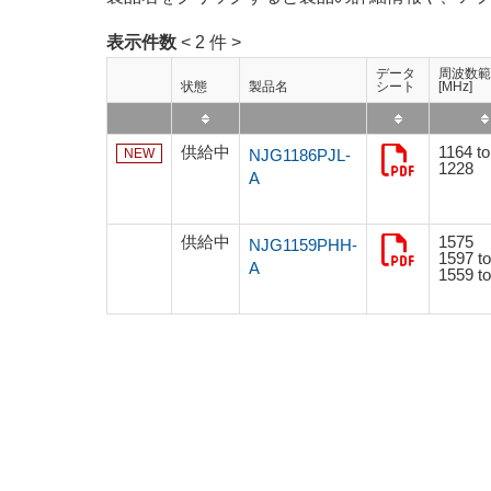
表示件数
< 2 件 >
データ
周波数範
状態
製品名
シート
[MHz]
供給中
1164 t
NEW
NJG1186PJL-
1228
A
供給中
1575
NJG1159PHH-
1597 t
A
1559 t