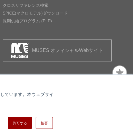
クロスリファレンス検索
SPICE(マクロモデル)ダウンロード
長期供給プログラム (PLP)
MUSES オフィシャルWebサイト
使用しています。本ウェブサイ
トマップ
日清紡ホールディングス
許可する
拒否