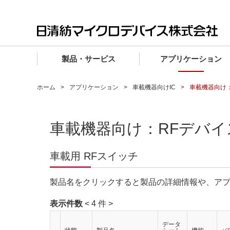
製品・サービス
アプリケーション
製品・サービス TOP
アプリケーション TOP
設計サポート TOP
品質・信頼性 TOP
購入 TOP
企業情報 TOP
ホーム
アプリケーション
車載機器向けIC
車載機器向け
電子デバイス製品
品質グレード (電子デバイス製品)
電子デバイス製品
品質方針・マネジメントシステム
電子デバイス製品
トップメッセージ
車載機器向け：RFデバイ
マイクロ波製品
車載機器向けIC
マイクロ波製品
電子デバイス製品
マイクロ波製品
企業理念
ファウンドリサービス
産業機器向けIC
マイクロ波製品
会社概要
車載用 RFスイッチ
設計フローから探す (電子デバイス)
民生機器向けIC
事業領域
製品名をクリックすると製品の詳細情報や、ア
マイクロ波
事業拠点・関連会社
MUSESオフィシャルWebサイト
表示件数
< 4 件 >
IR情報
データ