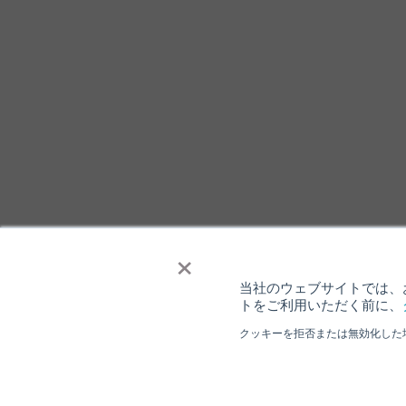
×
当社のウェブサイトでは、お
トをご利用いただく前に、
クッキーを拒否または無効化した
個人情報保護について
ウェブサイト
Copyright ⓒ Nisshinbo Micro Devices Inc. All Rights Reser