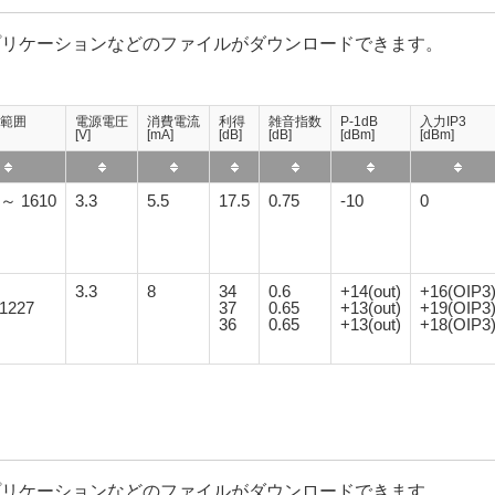
プリケーションなどのファイルがダウンロードできます。
範囲
電源電圧
消費電流
利得
雑音指数
P-1dB
入力IP3
[V]
[mA]
[dB]
[dB]
[dBm]
[dBm]
 ～ 1610
3.3
5.5
17.5
0.75
-10
0
3.3
8
34
0.6
+14(out)
+16(OIP3
/1227
37
0.65
+13(out)
+19(OIP3
36
0.65
+13(out)
+18(OIP3
プリケーションなどのファイルがダウンロードできます。