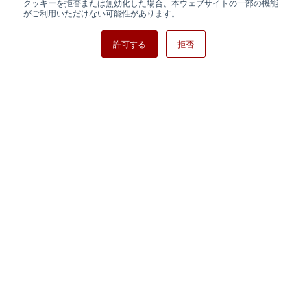
クッキーを拒否または無効化した場合、本ウェブサイトの一部の機能
日清紡ホールディングス
がご利用いただけない可能性があります。
許可する
拒否
Copyright ⓒ Nisshinbo Micro Devices Inc. All Rights Reserved.