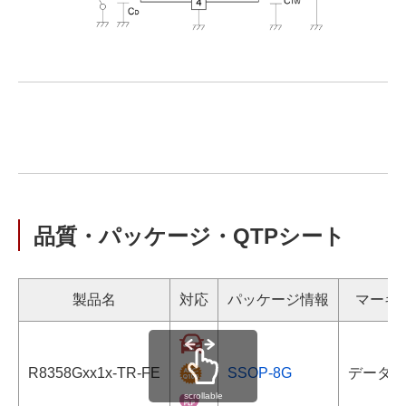
品質・パッケージ・QTPシート
製品名
対応
パッケージ情報
マーキ
R8358Gxx1x-TR-FE
SSOP-8G
データシ
scrollable