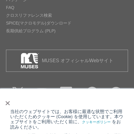
FAQ
クロスリファレンス検索
SPICE(マクロモデル)ダウンロード
長期供給プログラム (PLP)
MUSES オフィシャルWebサイト
×
当社のウェブサイトでは、お客様に最適な状態でご利用
個人情報保護について
ウェブサイト利用規約
いただくためクッキー (Cookie) を使用しています。本ウ
ェブサイトをご利用いただく前に、
をお
クッキーポリシー
クッキーポリシー
サイトマップ
読みください。