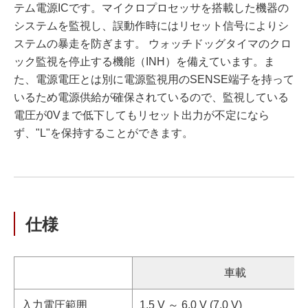
テム電源ICです。マイクロプロセッサを搭載した機器の
システムを監視し、誤動作時にはリセット信号によりシ
ステムの暴走を防ぎます。 ウォッチドッグタイマのクロ
ック監視を停止する機能（INH）を備えています。ま
た、電源電圧とは別に電源監視用のSENSE端子を持って
いるため電源供給が確保されているので、監視している
電圧が0Vまで低下してもリセット出力が不定になら
ず、"L"を保持することができます。
仕様
車載
入力電圧範囲
1.5 V ～ 6.0 V (7.0 V)