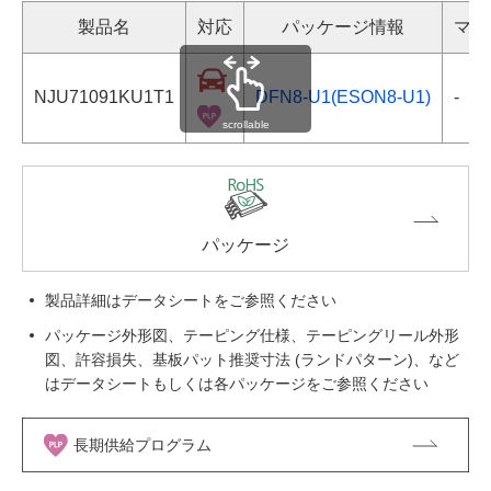
製品名
対応
パッケージ情報
マー
NJU71091KU1T1
DFN8-U1(ESON8-U1)
-
scrollable
パッケージ
製品詳細はデータシートをご参照ください
パッケージ外形図、テーピング仕様、テーピングリール外形
図、許容損失、基板パット推奨寸法 (ランドパターン)、など
はデータシートもしくは各パッケージをご参照ください
長期供給プログラム