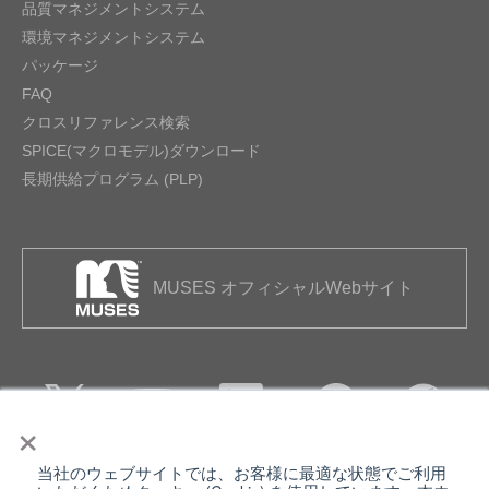
品質マネジメントシステム
環境マネジメントシステム
パッケージ
FAQ
クロスリファレンス検索
SPICE(マクロモデル)ダウンロード
長期供給プログラム (PLP)
MUSES オフィシャルWebサイト
×
当社のウェブサイトでは、お客様に最適な状態でご利用
個人情報保護について
ウェブサイト利用規約