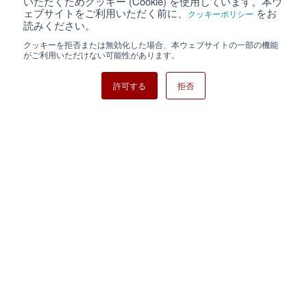
いただくためクッキー (Cookie) を使用しています。本ウ
ェブサイトをご利用いただく前に、
をお
クッキーポリシー
クッキーポリシー
サイトマップ
読みください。
クッキーを拒否または無効化した場合、本ウェブサイトの一部の機能
日清紡ホールディングス
がご利用いただけない可能性があります。
許可する
拒否
Copyright ⓒ Nisshinbo Micro Devices Inc. All Rights Reserved.