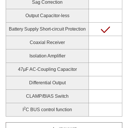
Sag Correction
Output Capacitor-less
Battery Supply Short-circuit Protection
Coaxial Receiver
Isolation Amplifier
47µF AC-Coupling Capacitor
Differential Output
CLAMP/BIAS Switch
2
I
C BUS control function