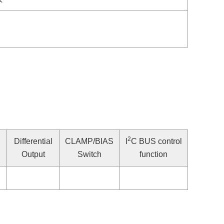
2
Differential
CLAMP/BIAS
I
C BUS control
Output
Switch
function