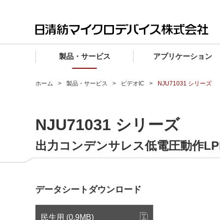
製品・サービス
アプリケーション
製品・サービス TOP
アプリケーション TOP
設計サポート TOP
品質・信頼性 TOP
購入 TOP
企業情報 TOP
ホーム
製品・サービス
ビデオIC
NJU71031 シリーズ
電子デバイス製品
品質グレード (電子デバイス製品)
電子デバイス製品
品質方針・マネジメントシステム
電子デバイス製品
トップメッセージ
NJU71031 シリーズ
マイクロ波製品
車載機器向けIC
マイクロ波製品
電子デバイス製品
マイクロ波製品
企業理念
ファウンドリサービス
産業機器向けIC
マイクロ波製品
会社概要
出力コンデンサレス低電圧動作LP
設計フローから探す (電子デバイス)
民生機器向けIC
事業領域
マイクロ波
事業拠点・関連会社
データシートダウンロード
MUSESオフィシャルWebサイト
IR情報
民生用 (0.9MB)