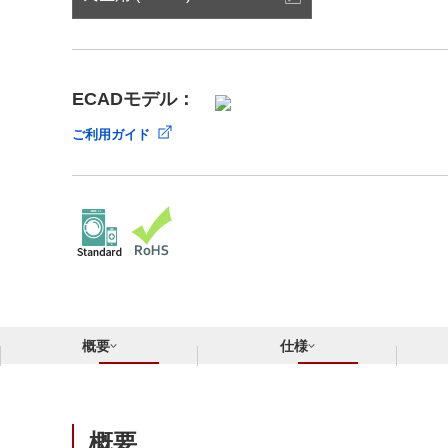
サステナビリティ
クロスリファレンス検索
コンプライアンス通報窓口
あなたの設計に合わせたサポートコンテンツ
早わかり日清紡マイクロデバイス
ECADモデル：
ご利用ガイド
概要
仕様
概要