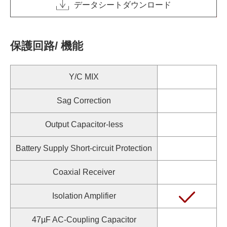
データシートダウンロード
保護回路/ 機能
Y/C MIX
Sag Correction
Output Capacitor-less
Battery Supply Short-circuit Protection
Coaxial Receiver
Isolation Amplifier
47µF AC-Coupling Capacitor