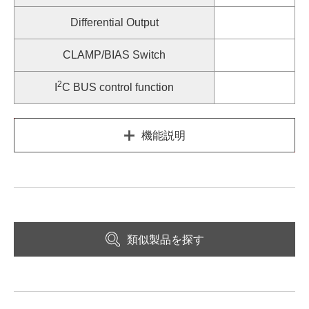
Differential Output
CLAMP/BIAS Switch
2
I
C BUS control function
機能説明
類似製品を探す