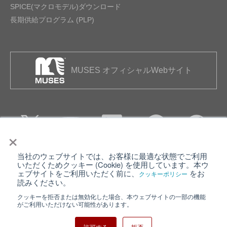
SPICE(マクロモデル)ダウンロード
長期供給プログラム (PLP)
MUSES オフィシャルWebサイト
×
当社のウェブサイトでは、お客様に最適な状態でご利用
個人情報保護について
ウェブサイト利用規約
いただくためクッキー (Cookie) を使用しています。本ウ
ェブサイトをご利用いただく前に、
をお
クッキーポリシー
クッキーポリシー
サイトマップ
読みください。
クッキーを拒否または無効化した場合、本ウェブサイトの一部の機能
日清紡ホールディングス
がご利用いただけない可能性があります。
許可する
拒否