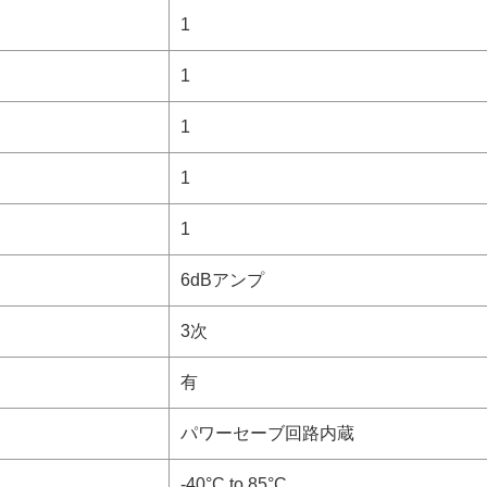
1
1
1
1
1
6dBアンプ
3次
有
パワーセーブ回路内蔵
-40°C to 85°C