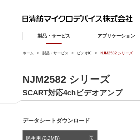
製品・サービス
アプリケーション
製品・サービス TOP
アプリケーション TOP
設計サポート TOP
品質・信頼性 TOP
購入 TOP
企業情報 TOP
ホーム
製品・サービス
ビデオIC
NJM2582 シリーズ
電子デバイス製品
品質グレード (電子デバイス製品)
電子デバイス製品
品質方針・マネジメントシステム
電子デバイス製品
トップメッセージ
NJM2582 シリーズ
マイクロ波製品
車載機器向けIC
マイクロ波製品
電子デバイス製品
マイクロ波製品
企業理念
ファウンドリサービス
産業機器向けIC
マイクロ波製品
会社概要
SCART対応4chビデオアンプ
設計フローから探す (電子デバイス)
民生機器向けIC
事業領域
マイクロ波
事業拠点・関連会社
データシートダウンロード
MUSESオフィシャルWebサイト
IR情報
民生用 (0.3MB)