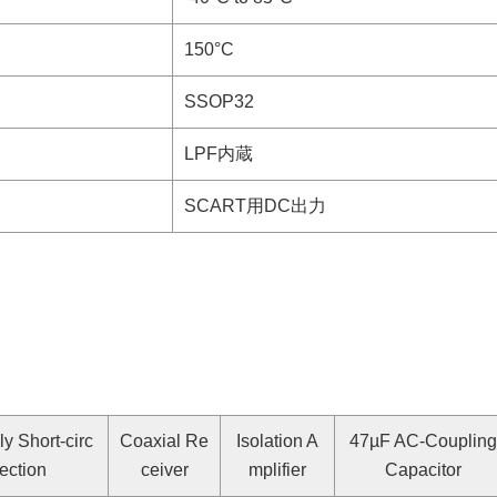
150°C
SSOP32
LPF内蔵
SCART用DC出力
y Short-circ
Coaxial Re
Isolation A
47µF AC-Coupling
tection
ceiver
mplifier
Capacitor