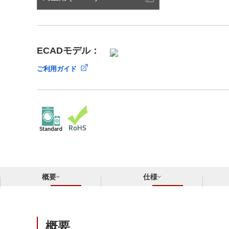
サステナビリティ
クロスリファレンス検索
コンプライアンス通報窓口
あなたの設計に合わせたサポートコンテンツ
早わかり日清紡マイクロデバイス
ECADモデル：
ご利用ガイド
概要
仕様
概要