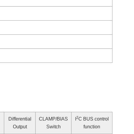
2
Differential
CLAMP/BIAS
I
C BUS control
Output
Switch
function