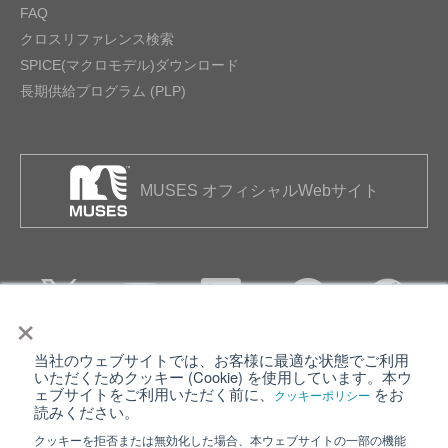
FAQ
クロスリファレンス検索
SPICE(マクロモデル)ダウンロード
長期供給プログラム (PLP)
MUSES オフィシャルWebサイト
×
当社のウェブサイトでは、お客様に最適な状態でご利用
個人情報保護について
ウェブサイト利用規約
いただくためクッキー (Cookie) を使用しています。本ウ
ェブサイトをご利用いただく前に、
をお
クッキーポリシー
クッキーポリシー
サイトマップ
読みください。
クッキーを拒否または無効化した場合、本ウェブサイトの一部の機能