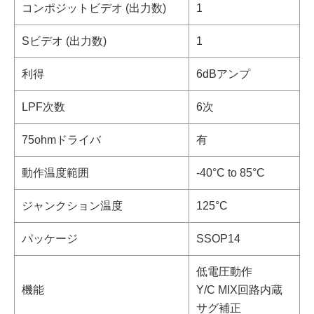
コンポジットビデオ (出力数)
1
Sビデオ (出力数)
1
利得
6dBアンプ
LPF次数
6次
75ohmドライバ
有
動作温度範囲
-40°C to 85°C
ジャンクション温度
125°C
パッケージ
SSOP14
低電圧動作
機能
Y/C MIX回路内蔵
サグ補正