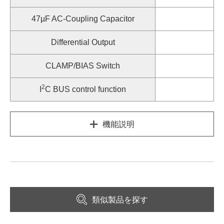
47µF AC-Coupling Capacitor
Differential Output
CLAMP/BIAS Switch
2
I
C BUS control function
機能説明
類似製品を探す