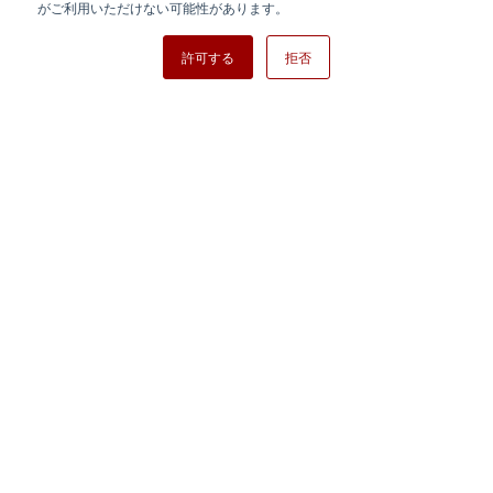
日清紡ホールディングス
がご利用いただけない可能性があります。
許可する
拒否
Copyright ⓒ Nisshinbo Micro Devices Inc. All Rights Reserved.