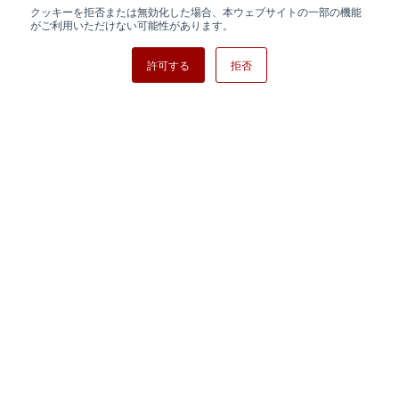
クッキーを拒否または無効化した場合、本ウェブサイトの一部の機能
日清紡ホールディングス
がご利用いただけない可能性があります。
許可する
拒否
Copyright ⓒ Nisshinbo Micro Devices Inc. All Rights Reserved.