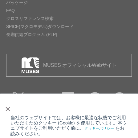
パッケージ
FAQ
クロスリファレンス検索
SPICE(マクロモデル)ダウンロード
長期供給プログラム (PLP)
MUSES オフィシャルWebサイト
×
当社のウェブサイトでは、お客様に最適な状態でご利用
個人情報保護について
ウェブサイト利用規約
いただくためクッキー (Cookie) を使用しています。本ウ
ェブサイトをご利用いただく前に、
をお
クッキーポリシー
クッキーポリシー
サイトマップ
読みください。