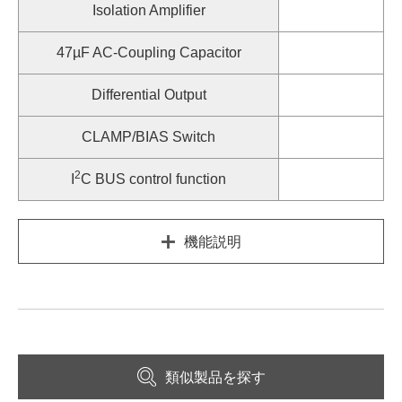
Isolation Amplifier
47µF AC-Coupling Capacitor
Differential Output
CLAMP/BIAS Switch
2
I
C BUS control function
機能説明
類似製品を探す