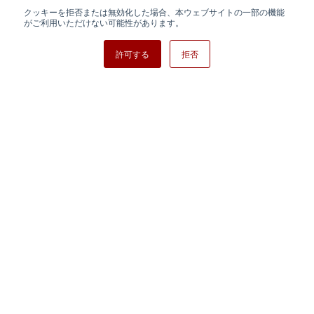
クッキーを拒否または無効化した場合、本ウェブサイトの一部の機能
日清紡ホールディングス
がご利用いただけない可能性があります。
許可する
拒否
Copyright ⓒ Nisshinbo Micro Devices Inc. All Rights Reserved.