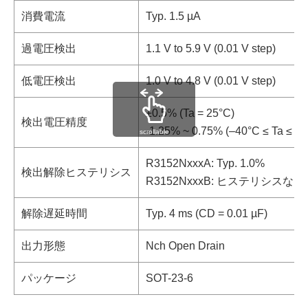
消費電流
Typ. 1.5 µA
過電圧検出
1.1 V to 5.9 V (0.01 V step)
低電圧検出
1.0 V to 4.8 V (0.01 V step)
±0.5% (Ta = 25°C)
検出電圧精度
-1.25% ~ 0.75% (–40°C ≤ Ta ≤ 1
scrollable
R3152NxxxA: Typ. 1.0%
検出解除ヒステリシス
R3152NxxxB: ヒステリシスなし
解除遅延時間
Typ. 4 ms (CD = 0.01 µF)
出力形態
Nch Open Drain
パッケージ
SOT-23-6