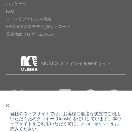
パッケージ
FAQ
クロスリファレンス検索
SPICE(マクロモデル)ダウンロード
長期供給プログラム (PLP)
MUSES オフィシャルWebサイト
×
当社のウェブサイトでは、お客様に最適な状態でご利用
個人情報保護について
ウェブサイト利用規約
いただくためクッキー (Cookie) を使用しています。本ウ
ェブサイトをご利用いただく前に、
をお
クッキーポリシー
クッキーポリシー
サイトマップ
読みください。