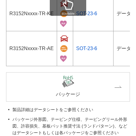
R3152Nxxxx-TR-KE
SOT-23-6
データシ
scrollable
R3152Nxxxx-TR-AE
SOT-23-6
データシ
パッケージ
製品詳細はデータシートをご参照ください
パッケージ外形図、テーピング仕様、テーピングリール外形
図、許容損失、基板パット推奨寸法 (ランドパターン)、など
はデータシートもしくは各パッケージをご参照ください