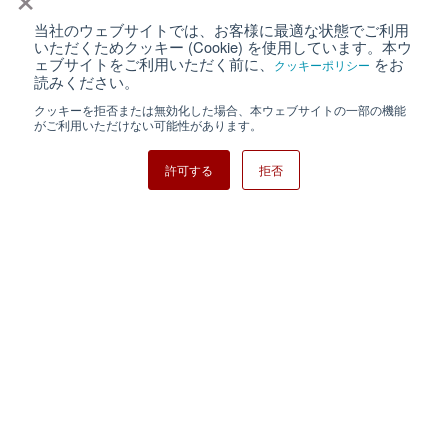
当社のウェブサイトでは、お客様に最適な状態でご利用
個人情報保護について
ウェブサイト利用規約
いただくためクッキー (Cookie) を使用しています。本ウ
ェブサイトをご利用いただく前に、
をお
クッキーポリシー
クッキーポリシー
サイトマップ
読みください。
クッキーを拒否または無効化した場合、本ウェブサイトの一部の機能
日清紡ホールディングス
がご利用いただけない可能性があります。
許可する
拒否
Copyright ⓒ Nisshinbo Micro Devices Inc. All Rights Reserved.