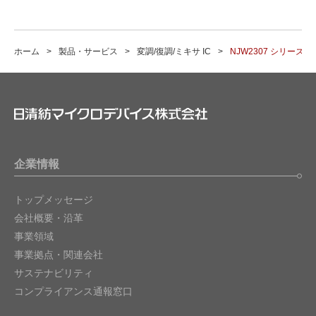
ホーム
製品・サービス
変調/復調/ミキサ IC
NJW2307 シリーズ
企業情報
トップメッセージ
会社概要・沿革
事業領域
事業拠点・関連会社
サステナビリティ
コンプライアンス通報窓口