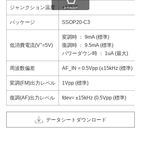
ジャンクション温度
+125℃
scrollable
パッケージ
SSOP20-C3
変調時 ： 9mA (標準)
+
低消費電流(V
=5V)
復調時 ： 9.5mA (標準)
パワーダウン時 ： 1uA (最大)
周波数偏差
AF_IN = 0.5Vpp (±15kHz (標準)
変調(FM)出力レベル
1Vpp (標準)
復調(AF)出力レベル
fdev= ±15kHz (0.5Vpp (標準)
データシートダウンロード