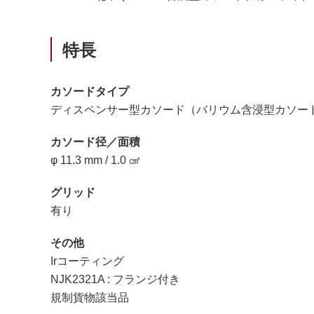
特長
カソードタイプ
ディスペンサー型カソード（バリウム含浸型カソー
カソード径／面積
φ 11.3 mm / 1.0 ㎠
グリッド
有り
その他
Irコーティング
NJK2321A : フランジ付き
規制貨物該当品