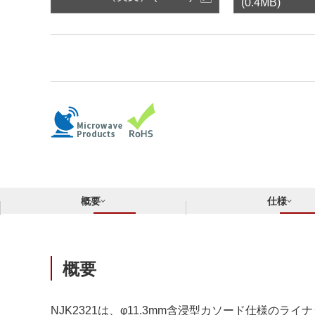
サステナビリティ
(0.4MB)
クロスリファレンス検索
コンプライアンス通報窓口
あなたの設計に合わせたサポートコンテンツ
早わかり日清紡マイクロデバイス
概要
仕様
概要
NJK2321は、φ11.3mm含浸型カソード仕様のラ