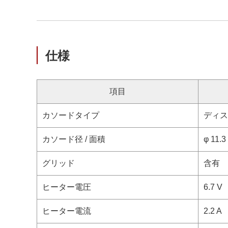
仕様
項目
カソードタイプ
ディス
カソード径 / 面積
φ 11.3
グリッド
含有
ヒーター電圧
6.7 V
ヒーター電流
2.2 A