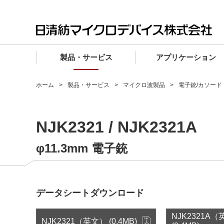
製品・サービス
アプリケーション
製品・サービス TOP
アプリケーション TOP
設計サポート TOP
品質・信頼性 TOP
購入 TOP
企業情報 TOP
ホーム
製品・サービス
マイクロ波製品
電子銃/カソード
電子デバイス製品
品質グレード (電子デバイス製品)
電子デバイス製品
品質方針・マネジメントシステム
電子デバイス製品
トップメッセージ
NJK2321 / NJK2321A
マイクロ波製品
車載機器向けIC
マイクロ波製品
電子デバイス製品
マイクロ波製品
企業理念
ファウンドリサービス
産業機器向けIC
マイクロ波製品
会社概要
φ11.3mm 電子銃
設計フローから探す (電子デバイス)
民生機器向けIC
事業領域
マイクロ波
事業拠点・関連会社
データシートダウンロード
MUSESオフィシャルWebサイト
IR情報
NJK2321A
NJK2321（英文） (0.4MB)