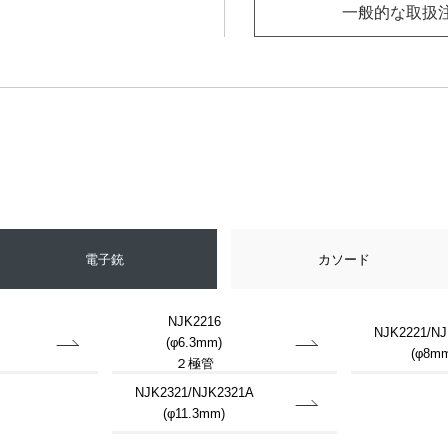
一般的な取扱
電子銃
カソード
NJK2216
NJK2221/NJ
(φ6.3mm)
(φ8mm
２極管
NJK2321/NJK2321A
(φ11.3mm)