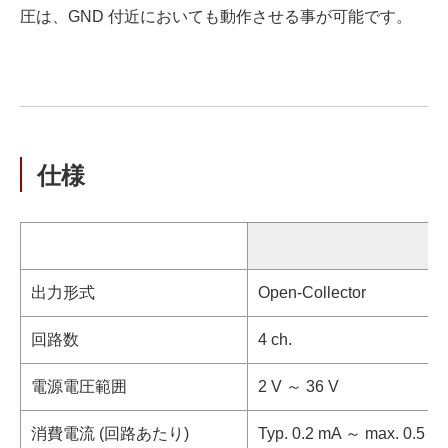
圧は、GND 付近においても動作させる事が可能です。
仕様
民
出力形式
Open-Collector
回路数
4 ch.
電源電圧範囲
2 V ～ 36 V
消費電流 (回路あたり)
Typ. 0.2 mA ～ max. 0.5 m