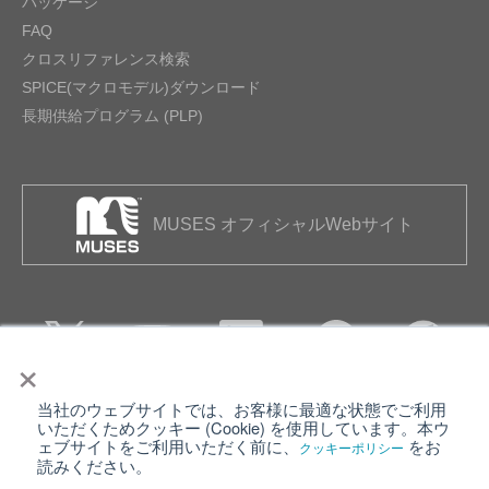
パッケージ
FAQ
クロスリファレンス検索
SPICE(マクロモデル)ダウンロード
長期供給プログラム (PLP)
MUSES オフィシャルWebサイト
×
当社のウェブサイトでは、お客様に最適な状態でご利用
個人情報保護について
ウェブサイト利用規約
いただくためクッキー (Cookie) を使用しています。本ウ
ェブサイトをご利用いただく前に、
をお
クッキーポリシー
クッキーポリシー
サイトマップ
読みください。