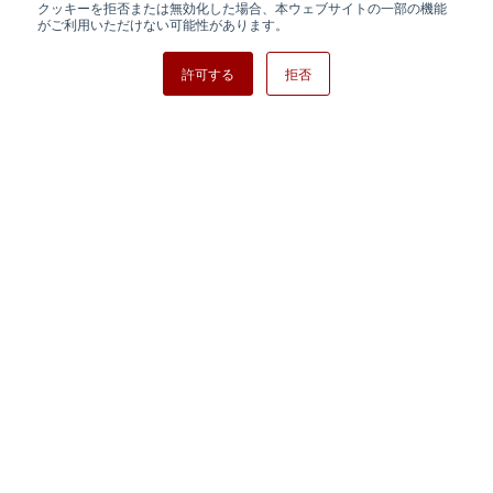
クッキーを拒否または無効化した場合、本ウェブサイトの一部の機能
日清紡ホールディングス
がご利用いただけない可能性があります。
許可する
拒否
Copyright ⓒ Nisshinbo Micro Devices Inc. All Rights Reserved.