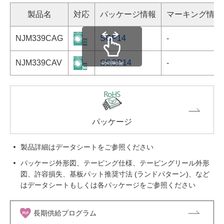
製品名
対応
パッケージ情報
マーキング情報
NJM339CAG
SOP14
-
NJM339CAV
SSOP14
-
scrollable
パッケージ
製品詳細はデータシートをご参照ください
パッケージ外形図、テーピング仕様、テーピングリール外形
図、許容損失、基板パット推奨寸法 (ランドパターン)、など
はデータシートもしくは各パッケージをご参照ください
長期供給プログラム