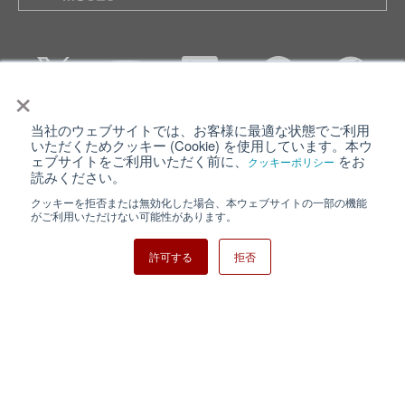
×
当社のウェブサイトでは、お客様に最適な状態でご利用
個人情報保護について
ウェブサイト利用規約
いただくためクッキー (Cookie) を使用しています。本ウ
ェブサイトをご利用いただく前に、
をお
クッキーポリシー
クッキーポリシー
サイトマップ
読みください。
クッキーを拒否または無効化した場合、本ウェブサイトの一部の機能
日清紡ホールディングス
がご利用いただけない可能性があります。
許可する
拒否
Copyright ⓒ Nisshinbo Micro Devices Inc. All Rights Reserved.