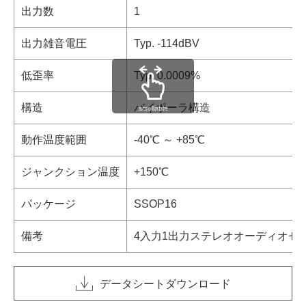
出力数
1
出力雑音電圧
Typ. -114dBV
低歪率
Typ. 0.0009%
構造
バイポーラ構造
scrollable
動作温度範囲
-40℃ ～ +85℃
ジャンクション温度
+150℃
パッケージ
SSOP16
備考
4入力1出力ステレオオーディオセ
データシートダウンロード