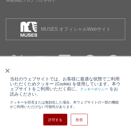
長期供給プログラム (PLP)
MUSES オフィシャルWebサイト
×
当社のウェブサイトでは、お客様に最適な状態でご利用
個人情報保護について
ウェブサイト利用規約
いただくためクッキー (Cookie) を使用しています。本ウ
ェブサイトをご利用いただく前に、
をお
クッキーポリシー
クッキーポリシー
サイトマップ
読みください。
クッキーを拒否または無効化した場合、本ウェブサイトの一部の機能
日清紡ホールディングス
がご利用いただけない可能性があります。
許可する
拒否
Copyright ⓒ Nisshinbo Micro Devices Inc. All Rights Reserved.