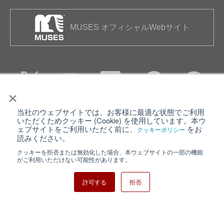
MUSES オフィシャルWebサイト
×
当社のウェブサイトでは、お客様に最適な状態でご利用
個人情報保護について
ウェブサイト利用規約
いただくためクッキー (Cookie) を使用しています。本ウ
ェブサイトをご利用いただく前に、
をお
クッキーポリシー
クッキーポリシー
サイトマップ
読みください。
クッキーを拒否または無効化した場合、本ウェブサイトの一部の機能
日清紡ホールディングス
がご利用いただけない可能性があります。
許可する
拒否
Copyright ⓒ Nisshinbo Micro Devices Inc. All Rights Reserved.