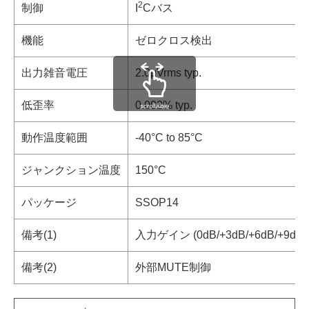
2
制御
I
Cバス
機能
ゼロクロス検出
出力雑音電圧
2.0μVrms typ.
低歪率
0.002% typ.
scrollable
動作温度範囲
-40°C to 85°C
ジャンクション温度
150°C
パッケージ
SSOP14
備考(1)
入力ゲイン (0dB/+3dB/+6dB/+9dB)
備考(2)
外部MUTE制御