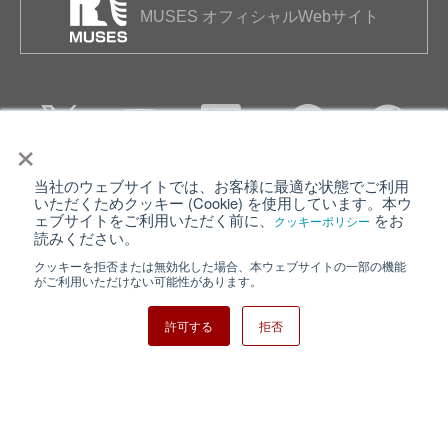
MUSES オフィシャルWebサイト
×
当社のウェブサイトでは、お客様に最適な状態でご利用
個人情報保護について
ウェブサイト利用規約
いただくためクッキー (Cookie) を使用しています。本ウ
ェブサイトをご利用いただく前に、
をお
クッキーポリシー
クッキーポリシー
サイトマップ
読みください。
クッキーを拒否または無効化した場合、本ウェブサイトの一部の機能
日清紡ホールディングス
がご利用いただけない可能性があります。
許可する
拒否
Copyright ⓒ Nisshinbo Micro Devices Inc. All Rights Reserved.