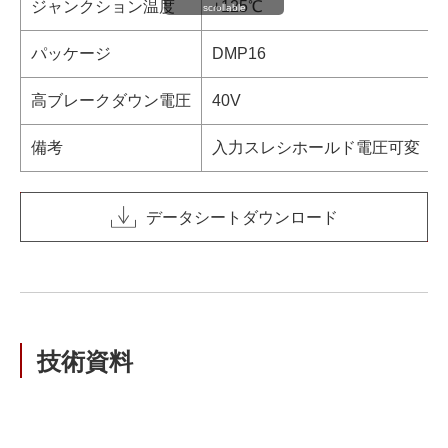
ジャンクション温度
+125℃
scrollable
パッケージ
DMP16
高ブレークダウン電圧
40V
備考
入力スレシホールド電圧可変
データシートダウンロード
技術資料