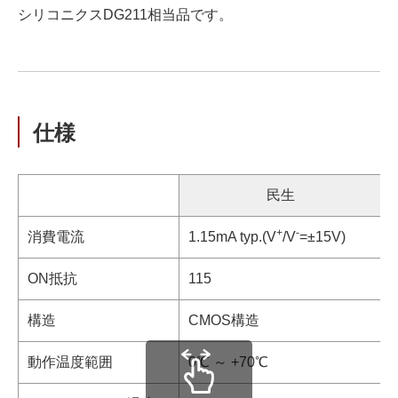
シリコニクスDG211相当品です。
仕様
民生
+
-
消費電流
1.15mA typ.(V
/V
=±15V)
ON抵抗
115
構造
CMOS構造
動作温度範囲
0℃ ～ +70℃