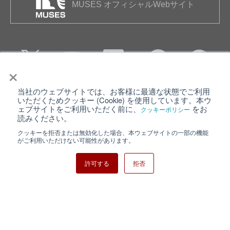
MUSES オフィシャルWebサイト
×
当社のウェブサイトでは、お客様に最適な状態でご利用
個人情報保護について
ウェブサイト利用規約
いただくためクッキー (Cookie) を使用しています。本ウ
ェブサイトをご利用いただく前に、
をお
クッキーポリシー
クッキーポリシー
サイトマップ
読みください。
クッキーを拒否または無効化した場合、本ウェブサイトの一部の機能
日清紡ホールディングス
がご利用いただけない可能性があります。
許可する
拒否
Copyright ⓒ Nisshinbo Micro Devices Inc. All Rights Reserved.