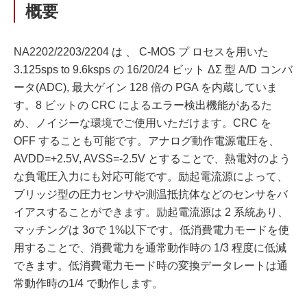
概要
NA2202/2203/2204 は 、 C-MOS プ ロセスを用いた
3.125sps to 9.6ksps の 16/20/24 ビット ΔΣ 型 A/D コンバ
ータ(ADC), 最大ゲイン 128 倍の PGA を内蔵していま
す。8 ビットの CRC によるエラー検出機能があるた
め、ノイジーな環境でご使用いただけます。CRC を
OFF することも可能です。アナログ動作電源電圧を、
AVDD=+2.5V, AVSS=-2.5V とすることで、熱電対のよう
な負電圧入力にも対応可能です。励起電流源によって、
ブリッジ型の圧力センサや測温抵抗体などのセンサをバ
イアスすることができます。励起電流源は 2 系統あり、
マッチングは 3σで 1%以下です。低消費電力モードを使
用することで、消費電力を通常動作時の 1/3 程度に低減
できます。低消費電力モード時の変換データレートは通
常動作時の1/4 で動作します。