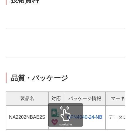
品質・パッケージ
製品名
対応
パッケージ情報
マーキン
NA2202NBAE2S
QFN4040-24-NB
データシ
scrollable