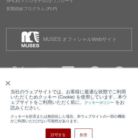
SPICE(マクロモデル)ダウンロード
長期供給プログラム (PLP)
MUSES オフィシャルWebサイト
×
当社のウェブサイトでは、お客様に最適な状態でご利用
個人情報保護について
ウェブサイト利用規約
いただくためクッキー (Cookie) を使用しています。本ウ
ェブサイトをご利用いただく前に、
をお
クッキーポリシー
クッキーポリシー
サイトマップ
読みください。
クッキーを拒否または無効化した場合、本ウェブサイトの一部の機能
日清紡ホールディングス
がご利用いただけない可能性があります。
許可する
拒否
Copyright ⓒ Nisshinbo Micro Devices Inc. All Rights Reserved.