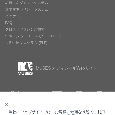
品質マネジメントシステム
環境マネジメントシステム
パッケージ
FAQ
クロスリファレンス検索
SPICE(マクロモデル)ダウンロード
長期供給プログラム (PLP)
MUSES オフィシャルWebサイト
×
当社のウェブサイトでは、お客様に最適な状態でご利用
個人情報保護について
ウェブサイト利用規約