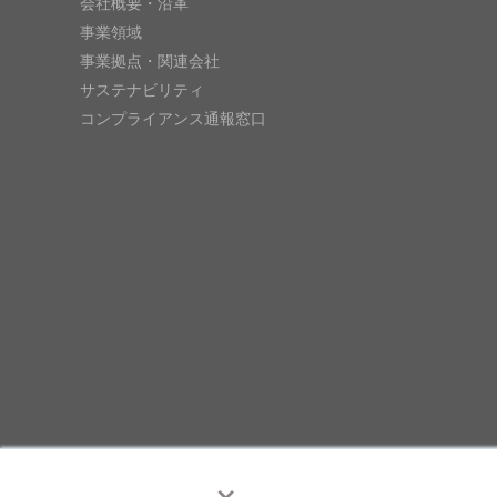
会社概要・沿革
事業領域
事業拠点・関連会社
サステナビリティ
コンプライアンス通報窓口
×