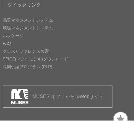
クイックリンク
品質マネジメントシステム
環境マネジメントシステム
パッケージ
FAQ
クロスリファレンス検索
SPICE(マクロモデル)ダウンロード
長期供給プログラム (PLP)
MUSES オフィシャルWebサイト