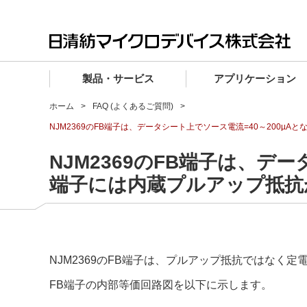
製品・サービス
アプリケーション
ホーム
FAQ (よくあるご質問)
製品・サービス TOP
アプリケーション TOP
設計サポート TOP
品質・信頼性 TOP
購入 TOP
企業情報 TOP
NJM2369のFB端子は、データシート上でソース電流=40～200
電子デバイス製品
品質グレード (電子デバイス製品)
電子デバイス製品
品質方針・マネジメントシステム
電子デバイス製品
トップメッセージ
NJM2369のFB端子は、デ
マイクロ波製品
車載機器向けIC
マイクロ波製品
電子デバイス製品
マイクロ波製品
企業理念
端子には内蔵プルアップ抵抗
ファウンドリサービス
産業機器向けIC
マイクロ波製品
会社概要
設計フローから探す (電子デバイス)
民生機器向けIC
事業領域
マイクロ波
事業拠点・関連会社
NJM2369のFB端子は、プルアップ抵抗ではなく
MUSESオフィシャルWebサイト
IR情報
FB端子の内部等価回路図を以下に示します。