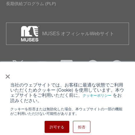
長期供給プログラム (PLP)
MUSES オフィシャルWebサイト
×
当社のウェブサイトでは、お客様に最適な状態でご利用
個人情報保護について
ウェブサイト利用規約
いただくためクッキー (Cookie) を使用しています。本ウ
ェブサイトをご利用いただく前に、
をお
クッキーポリシー
クッキーポリシー
サイトマップ
読みください。
クッキーを拒否または無効化した場合、本ウェブサイトの一部の機能
日清紡ホールディングス
がご利用いただけない可能性があります。
許可する
拒否
Copyright ⓒ Nisshinbo Micro Devices Inc. All Rights Reserved.