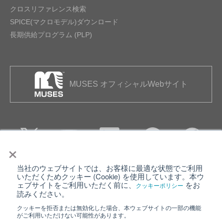
クロスリファレンス検索
SPICE(マクロモデル)ダウンロード
長期供給プログラム (PLP)
MUSES オフィシャルWebサイト
×
当社のウェブサイトでは、お客様に最適な状態でご利用
個人情報保護について
ウェブサイト利用規約
いただくためクッキー (Cookie) を使用しています。本ウ
ェブサイトをご利用いただく前に、
をお
クッキーポリシー
クッキーポリシー
サイトマップ
読みください。
クッキーを拒否または無効化した場合、本ウェブサイトの一部の機能
日清紡ホールディングス
がご利用いただけない可能性があります。