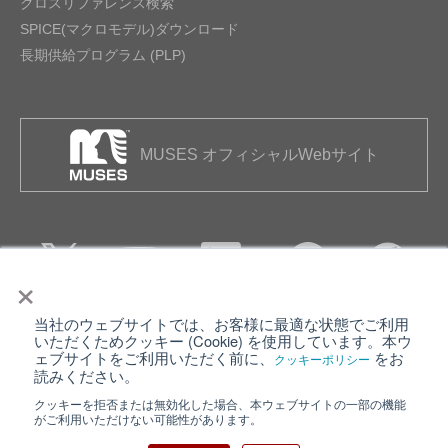
クロスリファレンス検索
SPICE(マクロモデル)ダウンロード
長期供給プログラム (PLP)
MUSES オフィシャルWebサイト
×
当社のウェブサイトでは、お客様に最適な状態でご利用
個人情報保護について
ウェブサイト利用規約
いただくためクッキー (Cookie) を使用しています。本ウ
ェブサイトをご利用いただく前に、
をお
クッキーポリシー
クッキーポリシー
サイトマップ
読みください。
クッキーを拒否または無効化した場合、本ウェブサイトの一部の機能
日清紡ホールディングス
がご利用いただけない可能性があります。