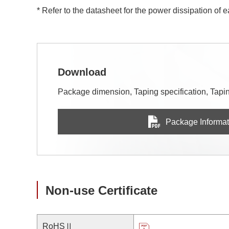
* Refer to the datasheet for the power dissipation of 
Download
Package dimension, Taping specification, Taping
Package Informat
Non-use Certificate
RoHSⅡ