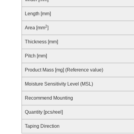
合规举报中心
寻找交叉参考产品
了解⽇清纺微电⼦株式会社
Length [mm]
2
Area [mm
]
Thickness [mm]
Pitch [mm]
Product Mass [mg] (Reference value)
Moisture Sensitivity Level (MSL)
Recommend Mounting
Quantity [pcs/reel]
Taping Direction