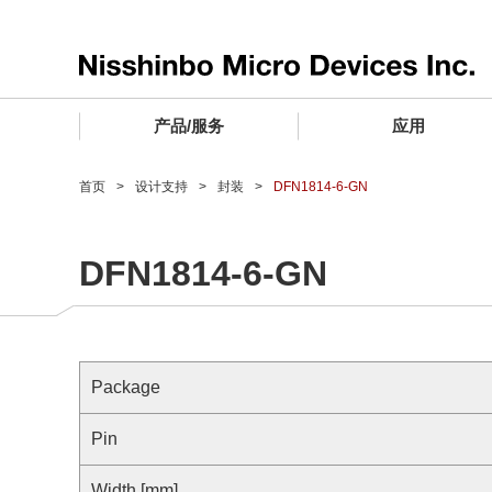
产品/服务
应用
产品/服务 TOP
应用 TOP
设计支持 TOP
质量和可靠性 TOP
购买/样品 TOP
企业情报 TOP
首页
设计支持
封装
DFN1814-6-GN
电子器件
质量等级 (电子器件)
电子器件
质量方针和质量管理体系
电子器件
社长致词
DFN1814-6-GN
微波产品
车载用IC
微波产品
电子器件
微波产品
企业理念
晶圆代工服务
工业设备用IC
微波产品
公司简介
寻找交叉参考产品
消费设备用IC
业务领域
Package
微波产品
业务地点
MUSES Official Website
Pin
CSR活动 (日本)
Width [mm]