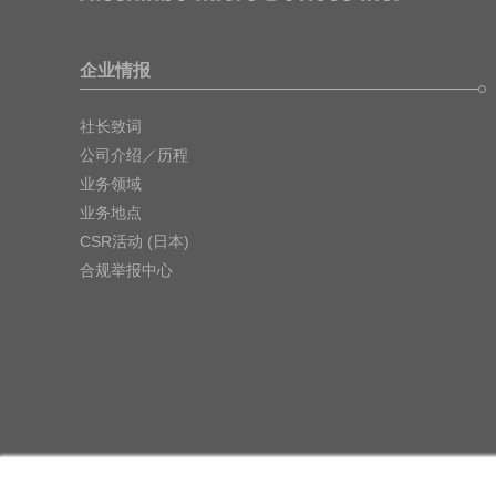
企业情报
社长致词
公司介绍／历程
业务领域
业务地点
CSR活动 (日本)
合规举报中心