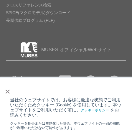
クロスリファレンス検索
SPICE(マクロモデル)ダウンロード
長期供給プログラム (PLP)
MUSES オフィシャルWebサイト
×
当社のウェブサイトでは、お客様に最適な状態でご利用
個人情報保護について
ウェブサイト利用規約
いただくためクッキー (Cookie) を使用しています。本ウ
ェブサイトをご利用いただく前に、
をお
クッキーポリシー
クッキーポリシー
サイトマップ
読みください。
クッキーを拒否または無効化した場合、本ウェブサイトの一部の機能
日清紡ホールディングス
がご利用いただけない可能性があります。