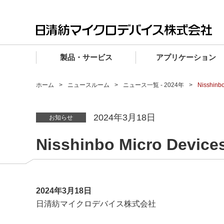
製品・サービス
アプリケーション
製品・サービス TOP
アプリケーション TOP
設計サポート TOP
品質・信頼性 TOP
購入 TOP
企業情報 TOP
ホーム
ニュースルーム
ニュース一覧 - 2024年
Nisshin
電子デバイス製品
品質グレード (電子デバイス製品)
電子デバイス製品
品質方針・マネジメントシステム
電子デバイス製品
トップメッセージ
2024年3月18日
お知らせ
マイクロ波製品
車載機器向けIC
マイクロ波製品
電子デバイス製品
マイクロ波製品
企業理念
Nisshinbo Micro Devi
ファウンドリサービス
産業機器向けIC
マイクロ波製品
会社概要
設計フローから探す (電子デバイス)
民生機器向けIC
事業領域
マイクロ波
事業拠点・関連会社
2024年3月18日
MUSESオフィシャルWebサイト
日清紡マイクロデバイス株式会社
IR情報