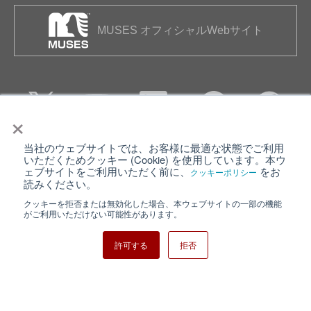
MUSES オフィシャルWebサイト
×
当社のウェブサイトでは、お客様に最適な状態でご利用
個人情報保護について
ウェブサイト利用規約
いただくためクッキー (Cookie) を使用しています。本ウ
ェブサイトをご利用いただく前に、
をお
クッキーポリシー
クッキーポリシー
サイトマップ
読みください。
クッキーを拒否または無効化した場合、本ウェブサイトの一部の機能
日清紡ホールディングス
がご利用いただけない可能性があります。
許可する
拒否
Copyright ⓒ Nisshinbo Micro Devices Inc. All Rights Reserved.