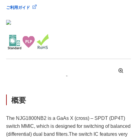
ご利用ガイド
拡
大
概要
The NJG1800NB2 is a GaAs X (cross) – SPDT (DP4T)
switch MMIC, which is designed for switching of balanced
(differential) dual band filters.The switch IC features very