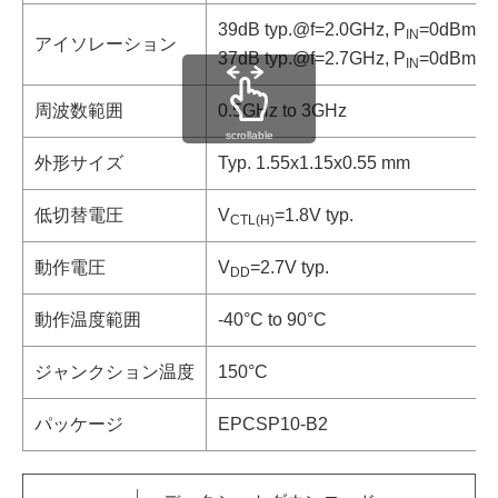
39dB typ.@f=2.0GHz, P
=0dBm
IN
アイソレーション
37dB typ.@f=2.7GHz, P
=0dBm
IN
周波数範囲
0.5GHz to 3GHz
scrollable
外形サイズ
Typ. 1.55x1.15x0.55 mm
低切替電圧
V
=1.8V typ.
CTL(H)
動作電圧
V
=2.7V typ.
DD
動作温度範囲
-40°C to 90°C
ジャンクション温度
150°C
パッケージ
EPCSP10-B2