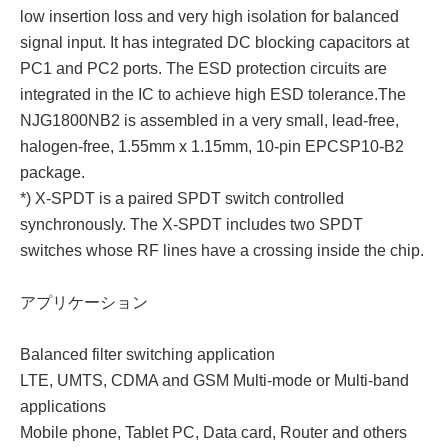
low insertion loss and very high isolation for balanced
signal input. It has integrated DC blocking capacitors at
PC1 and PC2 ports. The ESD protection circuits are
integrated in the IC to achieve high ESD tolerance.The
NJG1800NB2 is assembled in a very small, lead-free,
halogen-free, 1.55mm x 1.15mm, 10-pin EPCSP10-B2
package.
*) X-SPDT is a paired SPDT switch controlled
synchronously. The X-SPDT includes two SPDT
switches whose RF lines have a crossing inside the chip.
アプリケーション
Balanced filter switching application
LTE, UMTS, CDMA and GSM Multi-mode or Multi-band
applications
Mobile phone, Tablet PC, Data card, Router and others