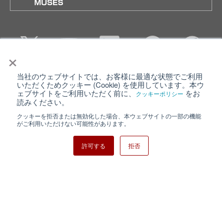
×
当社のウェブサイトでは、お客様に最適な状態でご利用
個人情報保護について
ウェブサイト利用規約
いただくためクッキー (Cookie) を使用しています。本ウ
ェブサイトをご利用いただく前に、
をお
クッキーポリシー
クッキーポリシー
サイトマップ
読みください。
クッキーを拒否または無効化した場合、本ウェブサイトの一部の機能
日清紡ホールディングス
がご利用いただけない可能性があります。
許可する
拒否
Copyright ⓒ Nisshinbo Micro Devices Inc. All Rights Reserved.