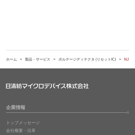
ホーム
製品・サービス
ボルテージディテクタ (リセットIC)
NJU7
企業情報
トップメッセージ
会社概要・沿革