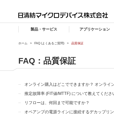
製品・サービス
アプリケーション
製品・サービス TOP
アプリケーション TOP
設計サポート TOP
品質・信頼性 TOP
購入 TOP
企業情報 TOP
ホーム
FAQ (よくあるご質問)
品質保証
電子デバイス製品
品質グレード (電子デバイス製品)
電子デバイス製品
品質方針・マネジメントシステム
電子デバイス製品
トップメッセージ
FAQ：品質保証
マイクロ波製品
車載機器向けIC
マイクロ波製品
電子デバイス製品
マイクロ波製品
企業理念
ファウンドリサービス
産業機器向けIC
マイクロ波製品
会社概要
設計フローから探す (電子デバイス)
民生機器向けIC
事業領域
オンライン購入はどこでできますか？ オンライ
推定故障率 (FIT値/MTTF) について教えてくださ
マイクロ波
事業拠点・関連会社
MUSESオフィシャルWebサイト
リフローは、何回まで可能ですか？
IR情報
オペアンプの電源ラインに接続するデカップリン