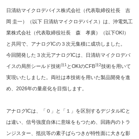
日清紡マイクロデバイス株式会社（代表取締役社長 吉
岡 圭一）（以下 日清紡マイクロデバイス）は、沖電気工
業株式会社（代表取締役社長 森 孝廣）（以下OKI）
と共同で、アナログICの３次元集積に成功しました。
今回開発した３次元アナログICは、日清紡マイクロデバ
注1
注2
イスの局所シールド技術
とOKIのCFB
技術を用いて
実現いたしました。両社は本技術を用いた製品開発を進
め、2026年の量産化を目指します。
アナログICは、「０」と「１」を区別するデジタルICと
は違い、信号強度自体に意味をもつため、回路内のトラ
ンジスター、抵抗等の素子ばらつきが特性面に大きな影