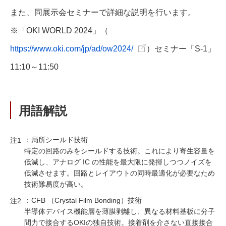
また、同展示会セミナーで詳細な説明を行います。
※「OKI WORLD 2024」（
https://www.oki.com/jp/ad/ow2024/
）セミナー「S-1」
11:10～11:50
用語解説
：局所シールド技術
注1
特定の回路のみをシールドする技術。これにより寄生容量を
低減し、アナログ IC の性能を最大限に発揮しつつノイズを
低減させます。回路とレイアウトの同時最適化が必要なため
技術難易度が高い。
：CFB （Crystal Film Bonding）技術
注2
半導体デバイス機能層を薄膜剥離し、異なる材料基板に分子
間力で接合するOKIの独自技術。接着剤を介さない直接接合