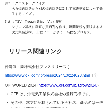
：クロストークノイズ
注7
ある伝送線路から別の伝送線路に対して電磁誘導によって発
生するノイズ 。
：TSV（Trough Silicon Via）技術
注8
シリコン基板に垂直な貫通孔を作り、層間接続を実現する 3
次元集積技術。 工程フローが多く、高価なプロセス。
リリース関連リンク
沖電気工業株式会社プレスリリース (
https://www.oki.com/jp/press/2024/10/z24028.html
)
OKI WORLD 2024 (
https://www.oki.com/jp/ad/ow2024/
)
CFB は、沖電気工業株式会社の登録商標です。
その他、本文に記載されている会社名、商品名は一般