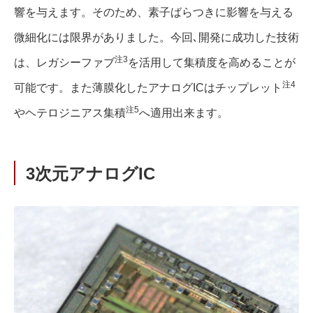
響を与えます。そのため、素子ばらつきに影響を与える
微細化には限界がありました。今回､開発に成功した技術
注3
は、レガシーファブ
を活用して集積度を高めることが
注4
可能です。また薄膜化したアナログICはチップレット
注5
やヘテロジニアス集積
へ適用出来ます。
3次元アナログIC