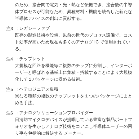
のため、接合間で電気・光・熱など伝搬でき、接合後の半導
体プロセスが可能なため、異種材料・機能を統合した新たな
半導体デバイスの創出に貢献する。
：レガシーファブ
注3
既存の製造技術や設備。以前の世代のプロセス設備で、コス
ト効率が高いため現在も多くのアナログ IC で使用されてい
る。
：チップレット
注4
大規模な回路を機能毎に複数のチップに分割し、インターポ
ーザ―と呼ばれる基板上に集積・搭載することにより大規模
化して１パッケージに収める技術。
：ヘテロジニアス集積
注5
異なる種類の複数のチップレットを１つのパッケージにまと
める手法。
：アナログソリューションプロバイダー
注6
日清紡マイクロデバイスが提唱している豊富な製品ポートフ
ォリオを生かしアナログ技術をコアにし半導体ユーザーの困
り事を包括的に解決する メーカー。