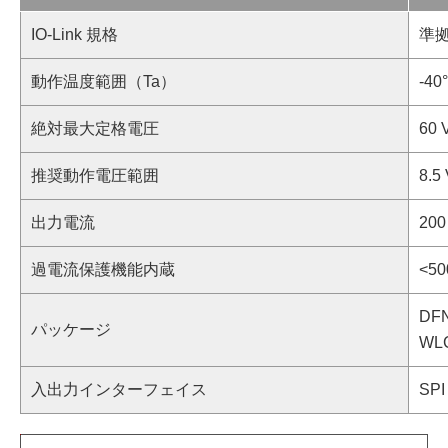
IO-Link 規格
準
動作温度範囲（Ta）
-40
絶対最大定格電圧
60 
推奨動作電圧範囲
8.5
出力電流
20
過電流保護機能内蔵
<50
DFN
パッケージ
WLC
入出力インターフェイス
SPI